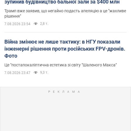
зупинив будівництво бальної зали за $400 млн
Трамп вже заявив, що негайно подасть апеляцію а це "жахливе
рішення"
2,8 т.
7.08.2026 23:54
Війна змінює не лише тактику: в НГУ показали
інженерні рішення проти російських FPV-дронів.
Фото
Це "постапокаліптична естетика зі світу "Шаленого Макса"
9,3 т.
7.08.2026 23:47