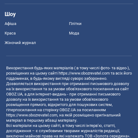
Шоу
Афіша
Плітки
Краса
Мода
Жіночий журнал
Використання будь-яких матеріалів ( в тому числі фото- та відео-),
розміщених на цьому сайті
https://www.obozrevatel.com
та всіх його
піддоменах, в будь-якому вигляді суворо заборонено.
Дозволяється використання при отриманні письмового дозволу
на їх використання та за умови обов'язкового посилання на сайт
OBOZ.UA, а для інтернет-видань - при отриманні письмового
дозволу на їх використання та за умови обов'язкового
розміщення прямого, відкритого для пошукових систем,
гіперпосилання на сторінку OBOZ.UA за посиланням
https://www.obozrevatel.com
, на якій розміщено оригінальний
матеріал в першому абзаці матеріалу.
Всі матеріали на цьому сайті, в тому числі інтерв’ю, статті,
дослідження – є службовими творами журналістів редакції,
виключні майнові права на які належать ТОВ «Золота середина».