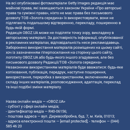
На всі опубліковані фотоматеріали Getty Images редакція має
майнові права, які захищаються законом України «Про авторські
права та суміжні права», ніхто не має права без письмового
дозволу ТОВ «Золота середина» їх використовувати, вони не
підлягають подальшому відтворенню, перекладу, поширенню в
будь-якій формі.
Редакція OBOZ.UA може не поділяти точку зору, викладену в
авторському матеріалі. За достовірність інформації, опублікованої
в рекламних матеріалах, відповідальність несе рекламодавець.
Заборонено використання матеріалів розміщених на цьому сайті,
хоч із зазначенням гіперпосилання на сторінку цього сайту,
логотипу OBOZ.UA або будь-якого іншого згадування, але без
письмового дозволу Редакції/ТОВ «Золота середина»
Незаконним використанням матеріалів буде вважатися: будь-яке
копiювання, публiкацiя, передрук, наступне поширення,
використання, переробка з використанням, включенням до
складу інших матеріалів, розповсюдження, адаптація, переклад
та інші подібні зміни матеріалу.
Назва онлайн медіа — «OBOZ.UA»
- суб'єкт у сфері онлайн медіа;
- ідентифікатор медіа — R40-06156;
- поштова адреса — вул. Деревообробна, буд. 7, м. Київ, 01013;
- адреса електронної пошти —
[email protected]
; - телефон — (044)
585 46 20