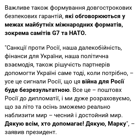
Важливе також формування довгострокових
безпекових гарантій,
які обговорюються у
межах майбутніх міжнародних форматів,
зокрема самітів G7 та НАТО.
"Санкції проти Росії, наша далекобійність,
фінанси для України, наша політична
взаємодія, також рішучість партнерів
допомогти Україні саме тоді, коли потрібно, –
усе це сигнали Росії, що ця
війна для Росії
буде безрезультатною
. Все це – поштовх
Росії до дипломатії, і ми дуже розраховуємо,
що за літо та осінь зможемо реально
наблизити мир – чесний і достойний мир.
Дякую всім, хто допомагає! Дякую, Марку
", –
заявив президент.