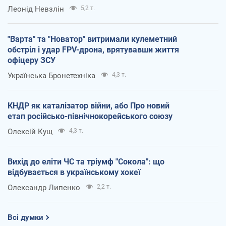
Леонід Невзлін
5,2 т.
"Варта" та "Новатор" витримали кулеметний
обстріл і удар FPV-дрона, врятувавши життя
офіцеру ЗСУ
Українська Бронетехніка
4,3 т.
КНДР як каталізатор війни, або Про новий
етап російсько-північнокорейського союзу
Олексій Кущ
4,3 т.
Вихід до еліти ЧС та тріумф "Сокола": що
відбувається в українському хокеї
Олександр Липенко
2,2 т.
Всі думки