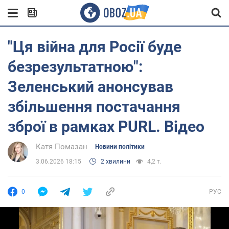
"Ця війна для Росії буде
безрезультатною":
Зеленський анонсував
збільшення постачання
зброї в рамках PURL. Відео
Катя Помазан
Новини політики
3.06.2026 18:15
2 хвилини
4,2 т.
0
РУС