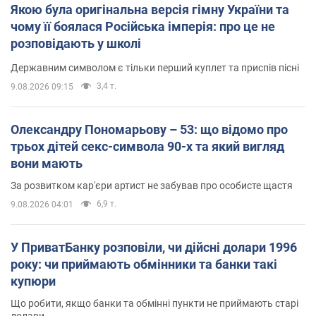
Якою була оригінальна версія гімну України та
чому її боялася Російська імперія: про це не
розповідають у школі
Державним символом є тільки перший куплет та приспів пісні
3,4 т.
9.08.2026 09:15
Олександру Пономарьову – 53: що відомо про
трьох дітей секс-символа 90-х та який вигляд
вони мають
За розвитком кар'єри артист не забував про особисте щастя
6,9 т.
9.08.2026 04:01
У ПриватБанку розповіли, чи дійсні долари 1996
року: чи приймають обмінники та банки такі
купюри
Що робити, якщо банки та обмінні пункти не приймають старі
долари