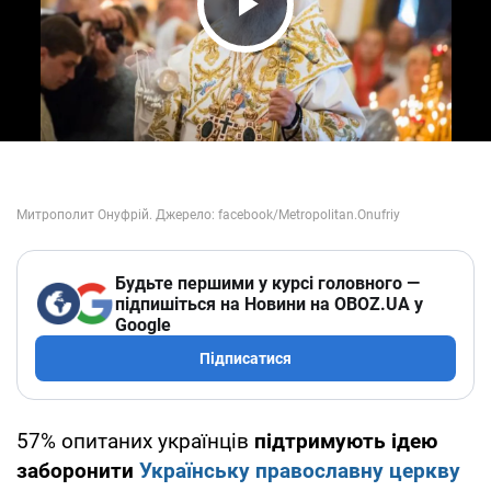
Play Video
Будьте першими у курсі головного —
підпишіться на Новини на OBOZ.UA у
Google
Підписатися
57% опитаних українців
підтримують ідею
заборонити
Українську православну церкву