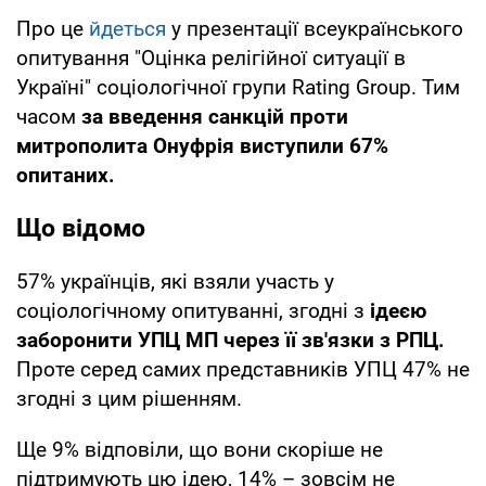
Про це
йдеться
у презентації всеукраїнського
опитування "Оцінка релігійної ситуації в
Україні" соціологічної групи Rating Group. Тим
часом
за введення санкцій проти
митрополита Онуфрія виступили 67%
опитаних.
Що відомо
57% українців, які взяли участь у
соціологічному опитуванні, згодні з
ідеєю
заборонити УПЦ МП через її зв'язки з РПЦ.
Проте серед самих представників УПЦ 47% не
згодні з цим рішенням.
Ще 9% відповіли, що вони скоріше не
підтримують цю ідею, 14% – зовсім не