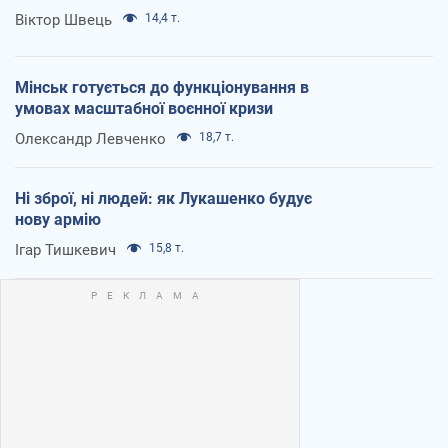
Віктор Швець
14,4 т.
Мінськ готується до функціонування в
умовах масштабної воєнної кризи
Олександр Левченко
18,7 т.
Ні зброї, ні людей: як Лукашенко будує
нову армію
Ігар Тишкевич
15,8 т.