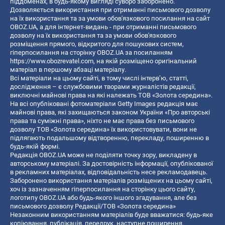
піддоменах, в будь-якому вигляді суворо заборонено.
Дозволяється використання при отриманні письмового дозволу
на їх використання та за умови обов'язкового посилання на сайт
OBOZ.UA, а для інтернет-видань - при отриманні письмового
дозволу на їх використання та за умови обов'язкового
розміщення прямого, відкритого для пошукових систем,
гіперпосилання на сторінку OBOZ.UA за посиланням
https://www.obozrevatel.com
, на якій розміщено оригінальний
матеріал в першому абзаці матеріалу.
Всі матеріали на цьому сайті, в тому числі інтерв’ю, статті,
дослідження – є службовими творами журналістів редакції,
виключні майнові права на які належать ТОВ «Золота середина».
На всі опубліковані фотоматеріали Getty Images редакція має
майнові права, які захищаються законом України «Про авторські
права та суміжні права», ніхто не має права без письмового
дозволу ТОВ «Золота середина» їх використовувати, вони не
підлягають подальшому відтворенню, перекладу, поширенню в
будь-якій формі.
Редакція OBOZ.UA може не поділяти точку зору, викладену в
авторському матеріалі. За достовірність інформації, опублікованої
в рекламних матеріалах, відповідальність несе рекламодавець.
Заборонено використання матеріалів розміщених на цьому сайті,
хоч із зазначенням гіперпосилання на сторінку цього сайту,
логотипу OBOZ.UA або будь-якого іншого згадування, але без
письмового дозволу Редакції/ТОВ «Золота середина»
Незаконним використанням матеріалів буде вважатися: будь-яке
копiювання, публiкацiя, передрук, наступне поширення,