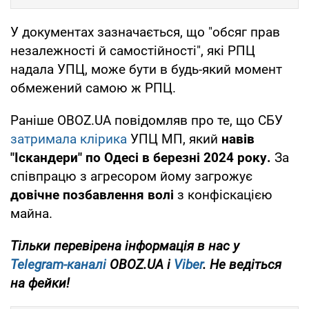
У документах зазначається, що "обсяг прав
незалежності й самостійності", які РПЦ
надала УПЦ, може бути в будь-який момент
обмежений самою ж РПЦ.
Раніше OBOZ.UA повідомляв про те, що СБУ
затримала клірика
УПЦ МП, який
навів
"Іскандери" по Одесі в березні 2024 року.
За
співпрацю з агресором йому загрожує
довічне позбавлення волі
з конфіскацією
майна.
Тільки перевірена інформація в нас у
Telegram-каналі
OBOZ.UA і
Viber
. Не ведіться
на фейки!