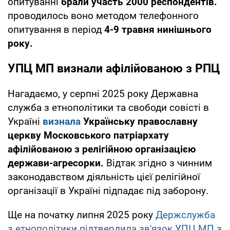
опитуванні
брали участь 2000 респондентів.
проводилось воно методом телефонного
опитування в період
4-9 травня нинішнього
року.
УПЦ МП визнали афілійованою з РПЦ
Нагадаємо, у серпні 2025 року Державна
служба з етнополітики та свободи совісті в
Україні
визнала
Українську православну
церкву Московського патріархату
афілійованою з релігійною організацією
держави-агресорки.
Відтак згідно з чинним
законодавством діяльність цієї релігійної
організації в Україні підпадає під заборону.
Ще на початку липня 2025 року
Держслужба
з етнополітики підтвердила зв'язок УПЦ МП з