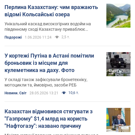
Перлина Казахстану: чим вражають
відомі Кольсайські озера
Унікальний каскад високогірних водойм на
південному сході Казахстану приваблює
мандрівників первозданною дикою природою
2,5 т.
Подорожі
1.06.2026 11:24
У кортежі Путіна в Астані помітили
броньовик із місцем для
кулеметника на даху. Фото
У складі також зафіксували бронетехніку,
мотоцикли та, ймовірно, засоби РЕБ
10,6 т.
Новини. Світ
28.05.2026 13:21
Казахстан відмовився стягувати з
"Газпрому" $1,4 млрд на користь
"Нафтогазу": названо причину