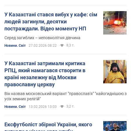
У Казахстані стався вибух у кафе: сім
людей загинули, десятки
постраждали. Відео моменту НП
Серед загиблих – неповнолітня дівчина
8,3 т.
Новини. Світ
27.02.2026 08:22
У Казахстані затримали критика
РПЦ, який намагався створити в
країні незалежну від Москви
православну церкву
Він назвав московський варіант "православ'я" "найогиднішою з
усіх земних релігій"
3,2 т.
Новини. Світ
13.02.2026 13:03
Ексфутболіст збірної України, якого