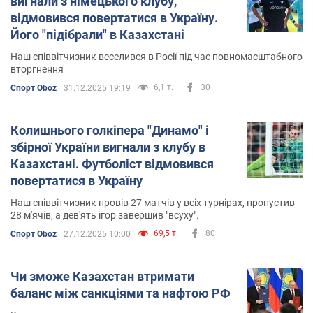
вигнали з німецького клубу,
відмовився повертатися в Україну.
Його "підібрали" в Казахстані
Наш співвітчизник веселився в Росії під час повномасштабного
вторгнення
6,1 т.
30
Спорт Oboz
31.12.2025 19:19
Колишнього голкіпера "Динамо" і
збірної України вигнали з клубу в
Казахстані. Футболіст відмовився
повертатися в Україну
Наш співвітчизник провів 27 матчів у всіх турнірах, пропустив
28 м'ячів, а дев'ять ігор завершив "всуху".
69,5 т.
80
Спорт Oboz
27.12.2025 10:00
Чи зможе Казахстан втримати
баланс між санкціями та нафтою РФ