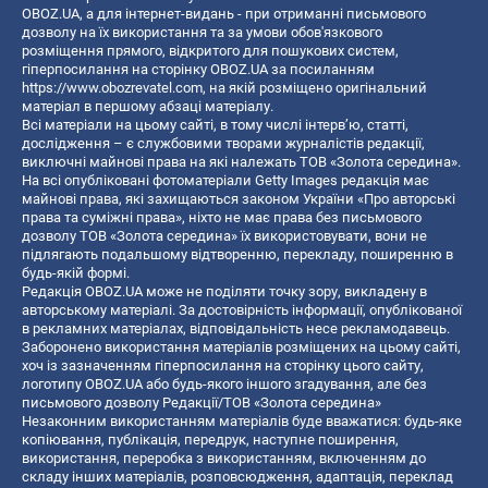
OBOZ.UA, а для інтернет-видань - при отриманні письмового
дозволу на їх використання та за умови обов'язкового
розміщення прямого, відкритого для пошукових систем,
гіперпосилання на сторінку OBOZ.UA за посиланням
https://www.obozrevatel.com
, на якій розміщено оригінальний
матеріал в першому абзаці матеріалу.
Всі матеріали на цьому сайті, в тому числі інтерв’ю, статті,
дослідження – є службовими творами журналістів редакції,
виключні майнові права на які належать ТОВ «Золота середина».
На всі опубліковані фотоматеріали Getty Images редакція має
майнові права, які захищаються законом України «Про авторські
права та суміжні права», ніхто не має права без письмового
дозволу ТОВ «Золота середина» їх використовувати, вони не
підлягають подальшому відтворенню, перекладу, поширенню в
будь-якій формі.
Редакція OBOZ.UA може не поділяти точку зору, викладену в
авторському матеріалі. За достовірність інформації, опублікованої
в рекламних матеріалах, відповідальність несе рекламодавець.
Заборонено використання матеріалів розміщених на цьому сайті,
хоч із зазначенням гіперпосилання на сторінку цього сайту,
логотипу OBOZ.UA або будь-якого іншого згадування, але без
письмового дозволу Редакції/ТОВ «Золота середина»
Незаконним використанням матеріалів буде вважатися: будь-яке
копiювання, публiкацiя, передрук, наступне поширення,
використання, переробка з використанням, включенням до
складу інших матеріалів, розповсюдження, адаптація, переклад