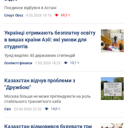
Поєдинок відбувся в Астані
68,3 т.
Спорт Oboz
9.05.2026 19:16
Українці отримають безплатну освіту
в вишах країни Азії: які умови для
студентів
Уряд виділяє 40 державних стипендій
10,1 т.
Особисті фінанси
7.05.2026 18:25
Казахстан відчув проблеми з
"Дружбою"
Москва більше не може претендувати на роль
стабільного транзитного хаба
14,0 т.
Світ
23.04.2026 22:52
Казахстан відмовився будувати три