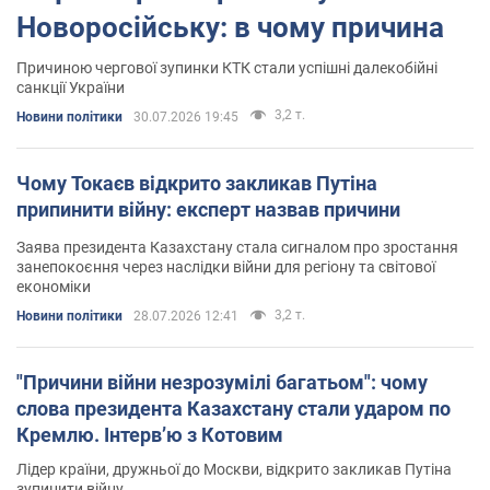
Новоросійську: в чому причина
Причиною чергової зупинки КТК стали успішні далекобійні
санкції України
3,2 т.
Новини політики
30.07.2026 19:45
Чому Токаєв відкрито закликав Путіна
припинити війну: експерт назвав причини
Заява президента Казахстану стала сигналом про зростання
занепокоєння через наслідки війни для регіону та світової
економіки
3,2 т.
Новини політики
28.07.2026 12:41
"Причини війни незрозумілі багатьом": чому
слова президента Казахстану стали ударом по
Кремлю. Інтерв’ю з Котовим
Лідер країни, дружньої до Москви, відкрито закликав Путіна
зупинити війну