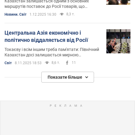
Казахстан залишається одним з основних
маршрутів поставок до Росії товарів, що
підпадають під санкції
8,3 т.
Новини. Світ
1.12.2025 16:30
Центральна Азія економічно і
політично віддаляється від Росії
Токаєву і всім іншим треба пам'ятати: Північний
Казахстан досі залишається мирною
казахською територією виключно тому, що
8,6 т.
11
Світ
8.11.2025 18:53
російська армія загрузла в Україні. Навіть у
риторики повинні бути межі. Хоча у випадку з
Трампом кордонів немає
Показати більше