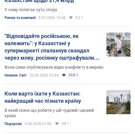
Казахстані щодо $1,4 млрд
У чому полягає суть спору
4,2 т.
Ринки та компанії
9.07.2026 15:48
"Відповідайте російською, як
належить": у Казахстані у
супермаркеті спалахнув скандал
через мову, росіянку оштрафували.
Подробиці
Вона сама опублікувала відео конфлікту в мережі
33,8 т.
Новини. Світ
20.06.2026 23:44
Коли варто їхати у Казахстан:
найкращий час пізнати країну
В який сезон що робити у цій чудовій і цікавій
країні
4,8 т.
Подорожі
9.06.2026 07:00