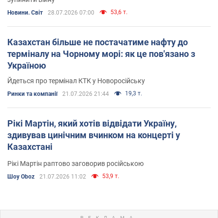
53,6 т.
Новини. Світ
28.07.2026 07:00
Казахстан більше не постачатиме нафту до
терміналу на Чорному морі: як це пов'язано з
Україною
Йдеться про термінал КТК у Новоросійську
19,3 т.
Ринки та компанії
21.07.2026 21:44
Рікі Мартін, який хотів відвідати Україну,
здивував цинічним вчинком на концерті у
Казахстані
Рікі Мартін раптово заговорив російською
53,9 т.
Шоу Oboz
21.07.2026 11:02