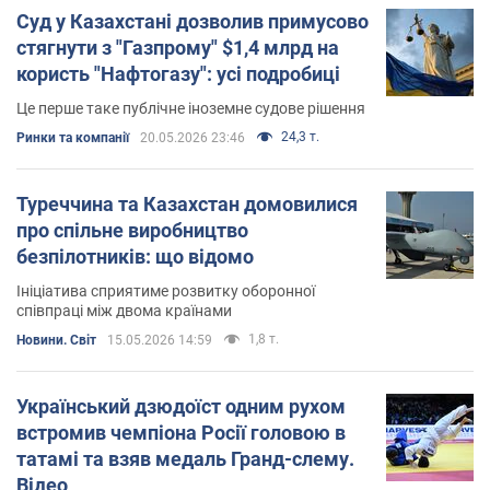
Суд у Казахстані дозволив примусово
стягнути з "Газпрому" $1,4 млрд на
користь "Нафтогазу": усі подробиці
Це перше таке публічне іноземне судове рішення
24,3 т.
Ринки та компанії
20.05.2026 23:46
Туреччина та Казахстан домовилися
про спільне виробництво
безпілотників: що відомо
Ініціатива сприятиме розвитку оборонної
співпраці між двома країнами
1,8 т.
Новини. Світ
15.05.2026 14:59
Український дзюдоїст одним рухом
встромив чемпіона Росії головою в
татамі та взяв медаль Гранд-слему.
Відео