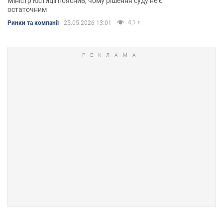
Міністр юстиції пояснив, чому рішення суду не є
остаточним
4,1 т.
Ринки та компанії
25.05.2026 13:01