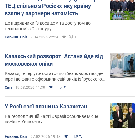
ТЕЦ спільно з Росією: яку країну
взяли у партнери натомість
Це підрядники "з досвідом та доступом до
технологій" з Сінгапуру
3,1 т.
Новини. Світ
7.04.2026 22:24
Казахський розворот: Астана йде від
московської опіки
Казахи, тепер уже остаточно і безповоротно, де-
юре і де-факто оформили свій вихід із "русского
міра"
11,8 т.
Світ
19.03.2026 11:39
У Росії свої плани на Казахстан
На геополітичній карті Євразії особливе місце
посідає Казахстан
11,9 т.
Новини. Світ
27.02.2026 19:48