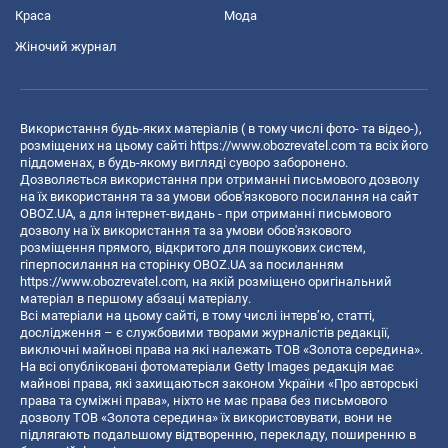
Краса
Мода
Жіночий журнал
Використання будь-яких матеріалів ( в тому числі фото- та відео-),
розміщених на цьому сайті
https://www.obozrevatel.com
та всіх його
піддоменах, в будь-якому вигляді суворо заборонено.
Дозволяється використання при отриманні письмового дозволу
на їх використання та за умови обов'язкового посилання на сайт
OBOZ.UA, а для інтернет-видань - при отриманні письмового
дозволу на їх використання та за умови обов'язкового
розміщення прямого, відкритого для пошукових систем,
гіперпосилання на сторінку OBOZ.UA за посиланням
https://www.obozrevatel.com
, на якій розміщено оригінальний
матеріал в першому абзаці матеріалу.
Всі матеріали на цьому сайті, в тому числі інтерв’ю, статті,
дослідження – є службовими творами журналістів редакції,
виключні майнові права на які належать ТОВ «Золота середина».
На всі опубліковані фотоматеріали Getty Images редакція має
майнові права, які захищаються законом України «Про авторські
права та суміжні права», ніхто не має права без письмового
дозволу ТОВ «Золота середина» їх використовувати, вони не
підлягають подальшому відтворенню, перекладу, поширенню в