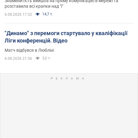
Знаменитість вийшла на пряму комунікацію в мережі та
розставила всі крапки над "і"
14,7 т.
6.08.2026 17:32
"Динамо" з перемоги стартувало у кваліфікації
Ліги конференцій. Відео
Матч відбувся в Любліні
3,0 т.
6.08.2026 21:56