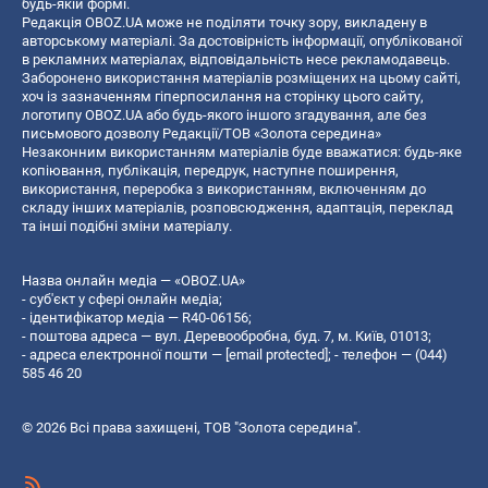
будь-якій формі.
Редакція OBOZ.UA може не поділяти точку зору, викладену в
авторському матеріалі. За достовірність інформації, опублікованої
в рекламних матеріалах, відповідальність несе рекламодавець.
Заборонено використання матеріалів розміщених на цьому сайті,
хоч із зазначенням гіперпосилання на сторінку цього сайту,
логотипу OBOZ.UA або будь-якого іншого згадування, але без
письмового дозволу Редакції/ТОВ «Золота середина»
Незаконним використанням матеріалів буде вважатися: будь-яке
копiювання, публiкацiя, передрук, наступне поширення,
використання, переробка з використанням, включенням до
складу інших матеріалів, розповсюдження, адаптація, переклад
та інші подібні зміни матеріалу.
Назва онлайн медіа — «OBOZ.UA»
- суб'єкт у сфері онлайн медіа;
- ідентифікатор медіа — R40-06156;
- поштова адреса — вул. Деревообробна, буд. 7, м. Київ, 01013;
- адреса електронної пошти —
[email protected]
; - телефон — (044)
585 46 20
© 2026 Всі права захищені, ТОВ "Золота середина".