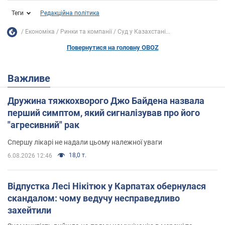
Теги
Редакційна політика
Економіка
Ринки та компанії
Суд у Казахстані...
Повернутися на головну OBOZ
Важливе
Дружина тяжкохворого Джо Байдена назвала
перший симптом, який сигналізував про його
"агресивний" рак
Спершу лікарі не надали цьому належної уваги
18,0 т.
6.08.2026 12:46
Відпустка Лесі Нікітюк у Карпатах обернулася
скандалом: чому ведучу несправедливо
захейтили