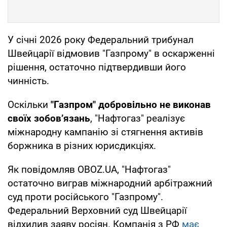
У січні 2026 року Федеральний трибунал
Швейцарії відмовив "Газпрому" в оскарженні
рішення, остаточно підтвердивши його
чинність.
Оскільки
"Газпром" добровільно не виконав
своїх зобов’язань
, "Нафтогаз" реалізує
міжнародну кампанію зі стягнення активів
боржника в різних юрисдикціях.
Як повідомляв OBOZ.UA, "Нафтогаз"
остаточно виграв міжнародний арбітражний
суд проти російського "Газпрому".
Федеральний Верховний суд Швейцарії
відхилив заяву росіян. Компанія з РФ
має