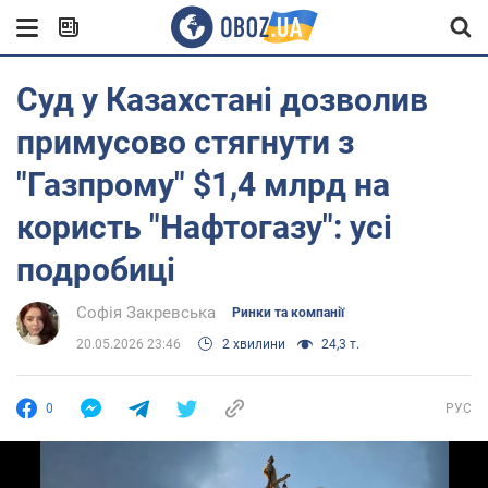
Суд у Казахстані дозволив
примусово стягнути з
"Газпрому" $1,4 млрд на
користь "Нафтогазу": усі
подробиці
Софія Закревська
Ринки та компанії
20.05.2026 23:46
2 хвилини
24,3 т.
0
РУС