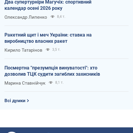
Два супертурніри Магучіх: спортивний
календар осені 2026 року
Олександр Липенко
8,4 т.
Ракетний щит і меч України: ставка на
виробництво власних ракет
Кирило Татарінов
3,5 т.
Посмертна "презумпція винуватості": хто
дозволив ТЦК судити загиблих захисників
Марина Ставнійчук
8,1 т.
Всі думки