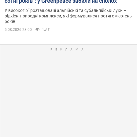
сотні років": у Greenpeace забили на сполох
У високогір'ї розташовані альпійські та субальпійські луки –
рідкісні природні комплекси, які формувалися протягом сотень
років
1,8 т.
5.08.2026 23:00