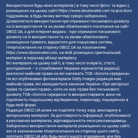
Використання будь-яких матеріалів ( в тому числі фото- та відео-),
розміщених на цьому сайті
https://www.obozrevatel.com
та всіх його
піддоменах, в будь-якому вигляді суворо заборонено.
Дозволяється використання при отриманні письмового дозволу
на їх використання та за умови обов'язкового посилання на сайт
OBOZ.UA, а для інтернет-видань - при отриманні письмового
дозволу на їх використання та за умови обов'язкового
розміщення прямого, відкритого для пошукових систем,
гіперпосилання на сторінку OBOZ.UA за посиланням
https://www.obozrevatel.com
, на якій розміщено оригінальний
матеріал в першому абзаці матеріалу.
Всі матеріали на цьому сайті, в тому числі інтерв’ю, статті,
дослідження – є службовими творами журналістів редакції,
виключні майнові права на які належать ТОВ «Золота середина».
На всі опубліковані фотоматеріали Getty Images редакція має
майнові права, які захищаються законом України «Про авторські
права та суміжні права», ніхто не має права без письмового
дозволу ТОВ «Золота середина» їх використовувати, вони не
підлягають подальшому відтворенню, перекладу, поширенню в
будь-якій формі.
Редакція OBOZ.UA може не поділяти точку зору, викладену в
авторському матеріалі. За достовірність інформації, опублікованої
в рекламних матеріалах, відповідальність несе рекламодавець.
Заборонено використання матеріалів розміщених на цьому сайті,
хоч із зазначенням гіперпосилання на сторінку цього сайту,
логотипу OBOZ.UA або будь-якого іншого згадування, але без