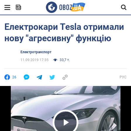
Електрокари Tesla отримали
нову "агресивну" функцію
Електротранспорт
11.09.2019 17:35
33,7 т.
26
РУС