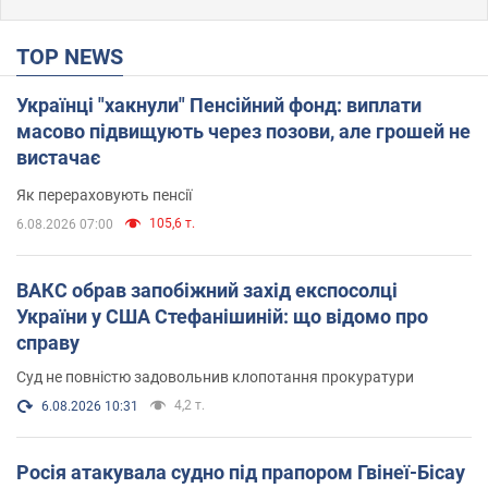
TOP NEWS
Українці "хакнули" Пенсійний фонд: виплати
масово підвищують через позови, але грошей не
вистачає
Як перераховують пенсії
105,6 т.
6.08.2026 07:00
ВАКС обрав запобіжний захід експосолці
України у США Стефанішиній: що відомо про
справу
Суд не повністю задовольнив клопотання прокуратури
4,2 т.
6.08.2026 10:31
Росія атакувала судно під прапором Гвінеї-Бісау