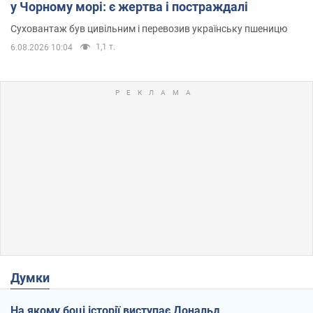
у Чорному морі: є жертва і постраждалі
Суховантаж був цивільним і перевозив українську пшеницю
1,1 т.
6.08.2026 10:04
Думки
На якому боці історії виступає Дональд