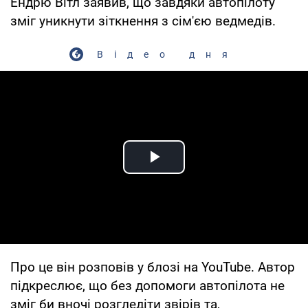
Ендрю Вітл заявив, що завдяки автопілоту
зміг уникнути зіткнення з сім'єю ведмедів.
Відео дня
Play Video
Про це він розповів у блозі на YouTube. Автор
підкреслює, що без допомоги автопілота не
зміг би вночі розгледіти звірів та,