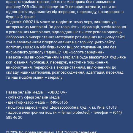
права та суміжні права», ніхто не має права без письмового
дозволу ТОВ «Золота середина» їх використовувати, вони не
підлягають подальшому відтворенню, перекладу, поширенню в
будь-якій формі.
Редакція OBOZ.UA може не поділяти точку зору, викладену в
авторському матеріалі. За достовірність інформації, опублікованої
в рекламних матеріалах, відповідальність несе рекламодавець.
Заборонено використання матеріалів розміщених на цьому сайті,
хоч із зазначенням гіперпосилання на сторінку цього сайту,
логотипу OBOZ.UA або будь-якого іншого згадування, але без
письмового дозволу Редакції/ТОВ «Золота середина»
Незаконним використанням матеріалів буде вважатися: будь-яке
копiювання, публiкацiя, передрук, наступне поширення,
використання, переробка з використанням, включенням до
складу інших матеріалів, розповсюдження, адаптація, переклад
та інші подібні зміни матеріалу.
Назва онлайн медіа — «OBOZ.UA»
- суб'єкт у сфері онлайн медіа;
- ідентифікатор медіа — R40-06156;
- поштова адреса — вул. Деревообробна, буд. 7, м. Київ, 01013;
- адреса електронної пошти —
[email protected]
; - телефон — (044)
585 46 20
© 2026 Всі права захищені, ТОВ "Золота середина".