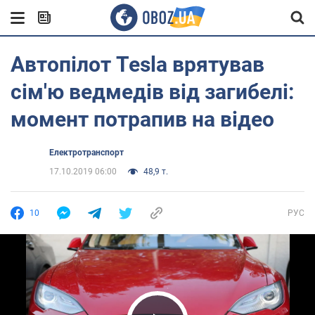
Автопілот Tesla врятував
сім'ю ведмедів від загибелі:
момент потрапив на відео
Електротранспорт
17.10.2019 06:00
48,9 т.
10
РУС