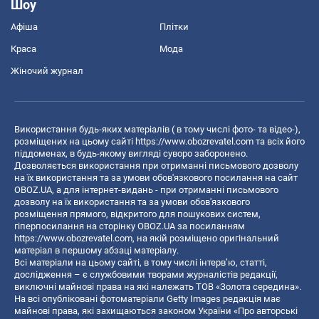
Шоу
Афіша
Плітки
Краса
Мода
Жіночий журнал
Використання будь-яких матеріалів ( в тому числі фото- та відео-),
розміщених на цьому сайті
https://www.obozrevatel.com
та всіх його
піддоменах, в будь-якому вигляді суворо заборонено.
Дозволяється використання при отриманні письмового дозволу
на їх використання та за умови обов'язкового посилання на сайт
OBOZ.UA, а для інтернет-видань - при отриманні письмового
дозволу на їх використання та за умови обов'язкового
розміщення прямого, відкритого для пошукових систем,
гіперпосилання на сторінку OBOZ.UA за посиланням
https://www.obozrevatel.com
, на якій розміщено оригінальний
матеріал в першому абзаці матеріалу.
Всі матеріали на цьому сайті, в тому числі інтерв’ю, статті,
дослідження – є службовими творами журналістів редакції,
виключні майнові права на які належать ТОВ «Золота середина».
На всі опубліковані фотоматеріали Getty Images редакція має
майнові права, які захищаються законом України «Про авторські