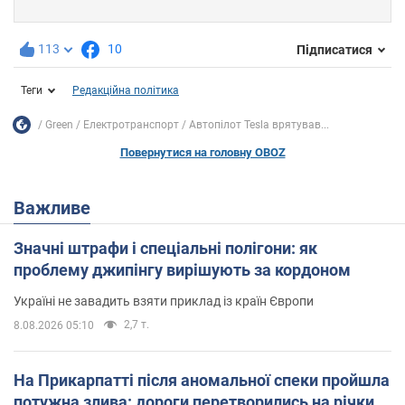
113
10
Підписатися
Теги
Редакційна політика
Green
Електротранспорт
Автопілот Tesla врятував...
Повернутися на головну OBOZ
Важливе
Значні штрафи і спеціальні полігони: як
проблему джипінгу вирішують за кордоном
Україні не завадить взяти приклад із країн Європи
2,7 т.
8.08.2026 05:10
На Прикарпатті після аномальної спеки пройшла
потужна злива: дороги перетворились на річки.