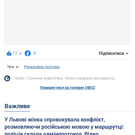
12
3
Підписатися
Теги
Редакційна політика
Green
Сонячна енергетика
Вчені створили міні-реактор...
Повернутися на головну OBOZ
Важливе
У Львові жінка спровокувала конфлікт,
розмовляючи російською мовою у маршрутці:
поліція склала адмінпротокол. Відео