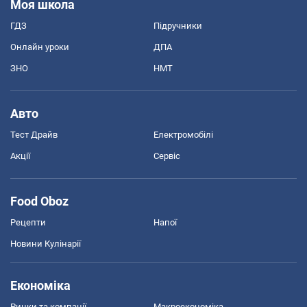
Моя школа
ГДЗ
Підручники
Онлайн уроки
ДПА
ЗНО
НМТ
Авто
Тест Драйв
Електромобілі
Акції
Сервіс
Food Oboz
Рецепти
Напої
Новини Кулінарії
Економіка
Ринки та компанії
Макроекономіка