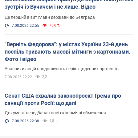
зустріч із Вучичем і не лише. Відео
Це перший візит глави держави до Бєлграда
75,8 т.
7.08.2026 22:55
"Верніть Федорова": у містах України 23-й день
поспіль тривають масові мітинги з картонками.
Фото і відео
Учасники акцій продовжують серію щоденних протестів
2,2 т.
7.08.2026 22:22
Сенат США схвалив законопроєкт Грема про
санкції проти Росії: що далі
Документ передбачає нові економічні обмеження
4,5 т.
7.08.2026 22:38