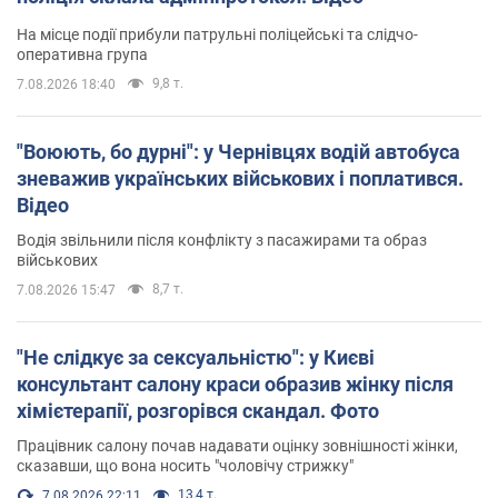
На місце події прибули патрульні поліцейські та слідчо-
оперативна група
9,8 т.
7.08.2026 18:40
"Воюють, бо дурні": у Чернівцях водій автобуса
зневажив українських військових і поплатився.
Відео
Водія звільнили після конфлікту з пасажирами та образ
військових
8,7 т.
7.08.2026 15:47
"Не слідкує за сексуальністю": у Києві
консультант салону краси образив жінку після
хімієтерапії, розгорівся скандал. Фото
Працівник салону почав надавати оцінку зовнішності жінки,
сказавши, що вона носить "чоловічу стрижку"
13,4 т.
7.08.2026 22:11