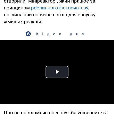
створили "мініреактор", який працює за
принципом
рослинного фотосинтезу
,
поглинаючи сонячне світло для запуску
хімічних реакцій.
Відео дня
Play Video
Про це повідомляє пресслужба університету,