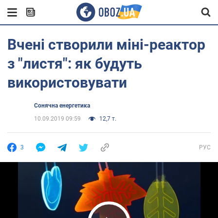
Вчені створили міні-реактор
з "листя": як будуть
використовувати
Сонячна енергетика
10.09.2019 09:59
12,7 т.
3
РУС