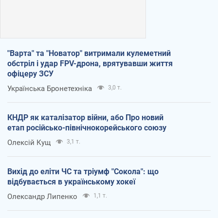
"Варта" та "Новатор" витримали кулеметний
обстріл і удар FPV-дрона, врятувавши життя
офіцеру ЗСУ
Українська Бронетехніка
3,0 т.
КНДР як каталізатор війни, або Про новий
етап російсько-північнокорейського союзу
Олексій Кущ
3,1 т.
Вихід до еліти ЧС та тріумф "Сокола": що
відбувається в українському хокеї
Олександр Липенко
1,1 т.