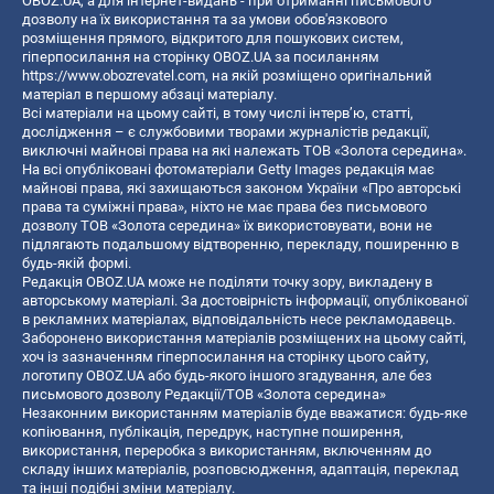
OBOZ.UA, а для інтернет-видань - при отриманні письмового
дозволу на їх використання та за умови обов'язкового
розміщення прямого, відкритого для пошукових систем,
гіперпосилання на сторінку OBOZ.UA за посиланням
https://www.obozrevatel.com
, на якій розміщено оригінальний
матеріал в першому абзаці матеріалу.
Всі матеріали на цьому сайті, в тому числі інтерв’ю, статті,
дослідження – є службовими творами журналістів редакції,
виключні майнові права на які належать ТОВ «Золота середина».
На всі опубліковані фотоматеріали Getty Images редакція має
майнові права, які захищаються законом України «Про авторські
права та суміжні права», ніхто не має права без письмового
дозволу ТОВ «Золота середина» їх використовувати, вони не
підлягають подальшому відтворенню, перекладу, поширенню в
будь-якій формі.
Редакція OBOZ.UA може не поділяти точку зору, викладену в
авторському матеріалі. За достовірність інформації, опублікованої
в рекламних матеріалах, відповідальність несе рекламодавець.
Заборонено використання матеріалів розміщених на цьому сайті,
хоч із зазначенням гіперпосилання на сторінку цього сайту,
логотипу OBOZ.UA або будь-якого іншого згадування, але без
письмового дозволу Редакції/ТОВ «Золота середина»
Незаконним використанням матеріалів буде вважатися: будь-яке
копiювання, публiкацiя, передрук, наступне поширення,
використання, переробка з використанням, включенням до
складу інших матеріалів, розповсюдження, адаптація, переклад
та інші подібні зміни матеріалу.