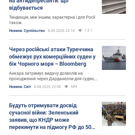
на антидепресанти: що
відбувається
Тенденція, між іншим, характерна і для Росії
також
1,5 т.
Новини. Суспільство
8.08.2026 23:18
Через російські атаки Туреччина
обмежує рух комерційних суден у
бік Чорного моря – Bloomberg
Анкара затримує видачу дозволів на
проходження через Дарданелли для суден,
що прямують до Новоросійська та, за
684
Новини. Світ
8.08.2026 23:08
деякими даними, України
Будуть отримувати досвід
сучасної війни: Зеленський
заявив, що КНДР може
перекинути на підмогу РФ до 50
тис. військових