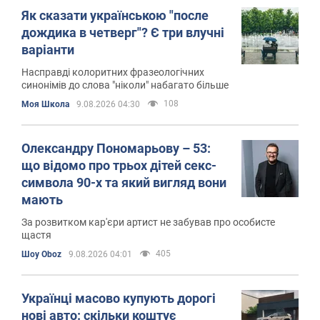
Як сказати українською "после
дождика в четверг"? Є три влучні
варіанти
Насправді колоритних фразеологічних
синонімів до слова "ніколи" набагато більше
108
Моя Школа
9.08.2026 04:30
Олександру Пономарьову – 53:
що відомо про трьох дітей секс-
символа 90-х та який вигляд вони
мають
За розвитком кар'єри артист не забував про особисте
щастя
405
Шоу Oboz
9.08.2026 04:01
Українці масово купують дорогі
нові авто: скільки коштує