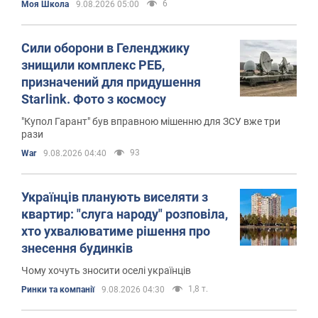
6
Моя Школа
9.08.2026 05:00
Сили оборони в Геленджику
знищили комплекс РЕБ,
призначений для придушення
Starlink. Фото з космосу
"Купол Гарант" був вправною мішенню для ЗСУ вже три
рази
93
War
9.08.2026 04:40
Українців планують виселяти з
квартир: "слуга народу" розповіла,
хто ухвалюватиме рішення про
знесення будинків
Чому хочуть зносити оселі українців
1,8 т.
Ринки та компанії
9.08.2026 04:30