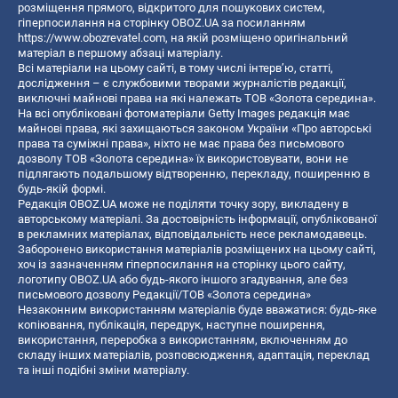
розміщення прямого, відкритого для пошукових систем,
гіперпосилання на сторінку OBOZ.UA за посиланням
https://www.obozrevatel.com
, на якій розміщено оригінальний
матеріал в першому абзаці матеріалу.
Всі матеріали на цьому сайті, в тому числі інтерв’ю, статті,
дослідження – є службовими творами журналістів редакції,
виключні майнові права на які належать ТОВ «Золота середина».
На всі опубліковані фотоматеріали Getty Images редакція має
майнові права, які захищаються законом України «Про авторські
права та суміжні права», ніхто не має права без письмового
дозволу ТОВ «Золота середина» їх використовувати, вони не
підлягають подальшому відтворенню, перекладу, поширенню в
будь-якій формі.
Редакція OBOZ.UA може не поділяти точку зору, викладену в
авторському матеріалі. За достовірність інформації, опублікованої
в рекламних матеріалах, відповідальність несе рекламодавець.
Заборонено використання матеріалів розміщених на цьому сайті,
хоч із зазначенням гіперпосилання на сторінку цього сайту,
логотипу OBOZ.UA або будь-якого іншого згадування, але без
письмового дозволу Редакції/ТОВ «Золота середина»
Незаконним використанням матеріалів буде вважатися: будь-яке
копiювання, публiкацiя, передрук, наступне поширення,
використання, переробка з використанням, включенням до
складу інших матеріалів, розповсюдження, адаптація, переклад
та інші подібні зміни матеріалу.