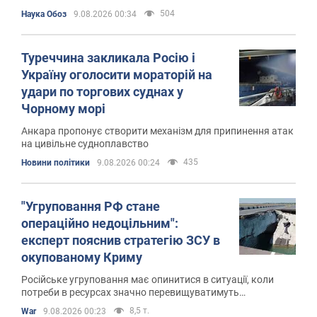
504
Наука Обоз
9.08.2026 00:34
Туреччина закликала Росію і
Україну оголосити мораторій на
удари по торгових суднах у
Чорному морі
Анкара пропонує створити механізм для припинення атак
на цивільне судноплавство
435
Новини політики
9.08.2026 00:24
"Угруповання РФ стане
операційно недоцільним":
експерт пояснив стратегію ЗСУ в
окупованому Криму
Російське угруповання має опинитися в ситуації, коли
потреби в ресурсах значно перевищуватимуть
постачання
8,5 т.
War
9.08.2026 00:23