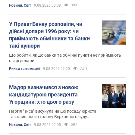
393
Новини. Світ
9.08.2026 03:08
У ПриватБанку розповіли, чи
дійсні долари 1996 року: чи
приймають обмінники та банки
такі купюри
Що робити, якщо банки та обмінні пункти не приймають
старі долари
7,6 т.
Ринки та компанії
9.08.2026 02:20
Мадяр визначився з новою
кандидатурою президента
Угорщини: хто цього разу
Партія "Тиса" висунула на цю посаду юриста
та колишнього голову Верховного суду
Андраша Баку
507
Новини. Світ
9.08.2026 02:05