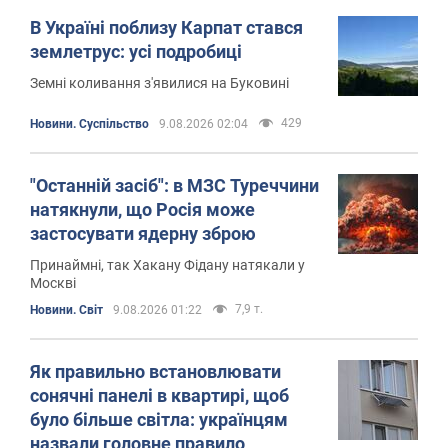
В Україні поблизу Карпат стався
землетрус: усі подробиці
Земні коливання з'явилися на Буковині
429
Новини. Суспільство
9.08.2026 02:04
"Останній засіб": в МЗС Туреччини
натякнули, що Росія може
застосувати ядерну зброю
Принаймні, так Хакану Фідану натякали у
Москві
7,9 т.
Новини. Світ
9.08.2026 01:22
Як правильно встановлювати
сонячні панелі в квартирі, щоб
було більше світла: українцям
назвали головне правило