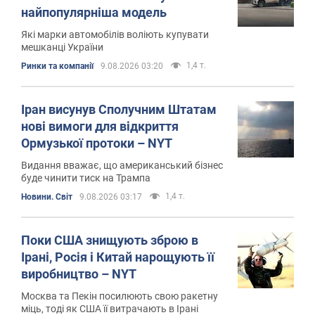
найпопулярніша модель
Які марки автомобілів воліють купувати
мешканці України
1,4 т.
Ринки та компанії
9.08.2026 03:20
Іран висунув Сполучним Штатам
нові вимоги для відкриття
Ормузької протоки – NYT
Видання вважає, що американський бізнес
буде чинити тиск на Трампа
1,4 т.
Новини. Світ
9.08.2026 03:17
Поки США знищують зброю в
Ірані, Росія і Китай нарощують її
виробництво – NYT
Москва та Пекін посилюють свою ракетну
міць, тоді як США її витрачають в Ірані