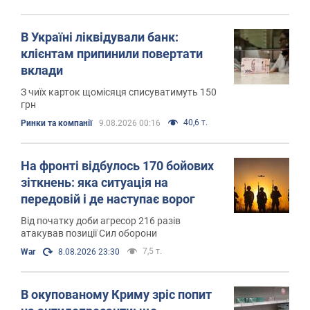
В Україні ліквідували банк:
клієнтам припинили повертати
вклади
З чиїх карток щомісяця списуватимуть 150
грн
40,6 т.
Ринки та компанії
9.08.2026 00:16
На фронті відбулось 170 бойових
зіткнень: яка ситуація на
передовій і де наступає ворог
Від початку доби агресор 216 разів
атакував позиції Сил оборони
7,5 т.
War
8.08.2026 23:30
В окупованому Криму зріс попит