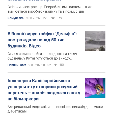
Скільки електроенергії вироблятиме система та як
змінюється виробіток взимку та в похмурі дні
369
Комуналка
9.08.2026 01:20
В Японії вирує тайфун "Дельфін":
постраждали понад 50 тис.
будинків. Відео
Стихія залишила без світла десятки тисяч
будівель, у Китаї готуються до виходу
тайфуну на сушу
456
Новини. Світ
9.08.2026 01:02
Інженери з Каліфорнійського
університету створили розумний
перстень – аналіз людського поту
на біомаркери
Американські медтехніки впевнені, що винахід допоможе
діабетикам