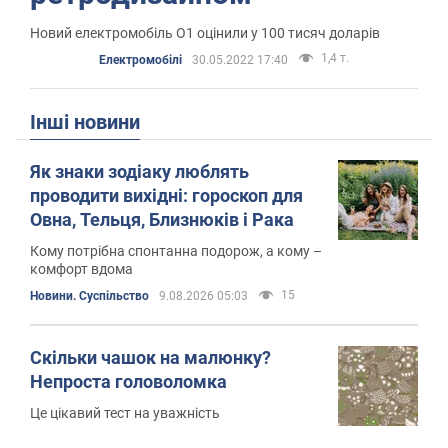
Новий електромобіль О1 оцінили у 100 тисяч доларів
1,4 т.
Електромобілі
30.05.2022 17:40
Інші новини
Як знаки зодіаку люблять
проводити вихідні: гороскоп для
Овна, Тельця, Близнюків і Рака
Кому потрібна спонтанна подорож, а кому –
комфорт вдома
15
Новини. Суспільство
9.08.2026 05:03
Скільки чашок на малюнку?
Непроста головоломка
Це цікавий тест на уважність