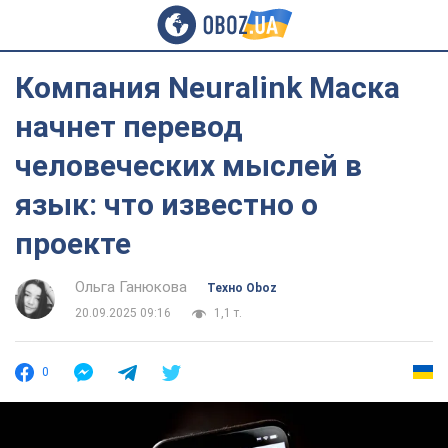
Компания Neuralink Маска
начнет перевод
человеческих мыслей в
язык: что известно о
проекте
Ольга Ганюкова
Техно Oboz
20.09.2025 09:16
1,1 т.
0