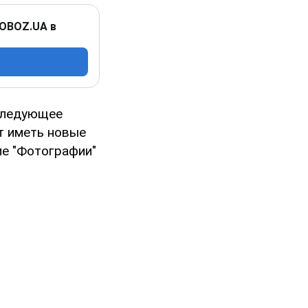
 OBOZ.UA в
следующее
т иметь новые
ие "Фотографии"