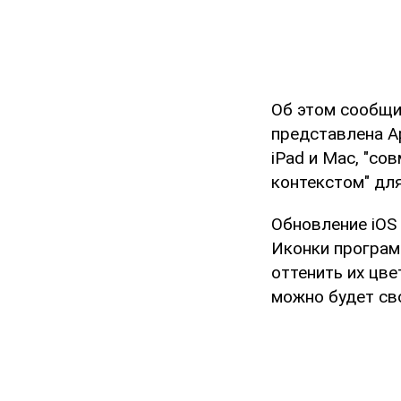
Об этом сообщи
представлена Ap
iPad и Mac, "с
контекстом" дл
Обновление iOS
Иконки програм
оттенить их цв
можно будет св