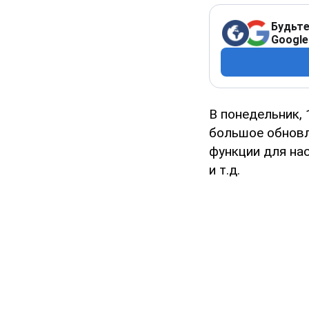
Будьте
Google
В понедельник, 
большое обновл
функции для на
и т.д.