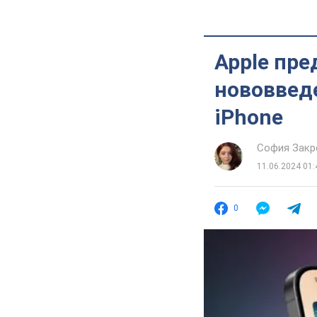
Apple пре
нововвед
iPhone
София Закр
11.06.2024 01:
0