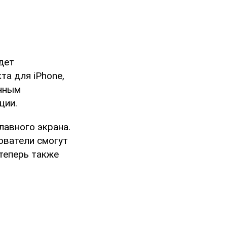
удет
та для iPhone,
ичным
ции.
лавного экрана.
ователи смогут
теперь также