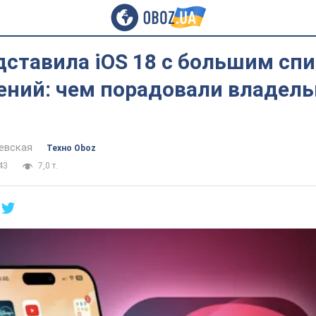
дставила iOS 18 с большим сп
ений: чем порадовали владель
евская
Техно Oboz
43
7,0 т.