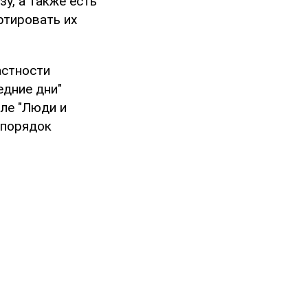
у, а также есть
ртировать их
астности
едние дни"
ле "Люди и
 порядок