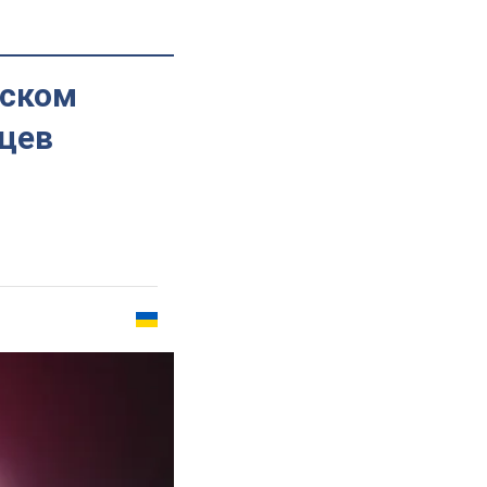
иском
цев