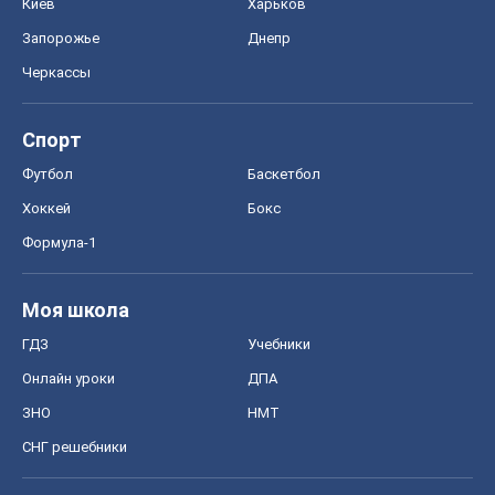
Киев
Харьков
Запорожье
Днепр
Черкассы
Спорт
Футбол
Баскетбол
Хоккей
Бокс
Формула-1
Моя школа
ГДЗ
Учебники
Онлайн уроки
ДПА
ЗНО
НМТ
СНГ решебники