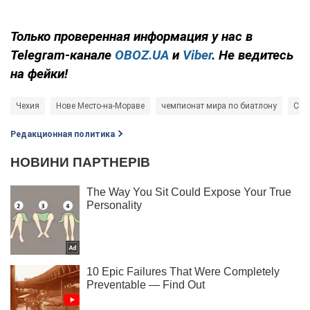
Только
проверенная информация у нас в
Telegram-канале
OBOZ.UA
и
Viber
. Не ведитесь
на фейки!
Чехия
Нове Место-на-Мораве
чемпионат мира по биатлону
Сбо
Редакционная политика