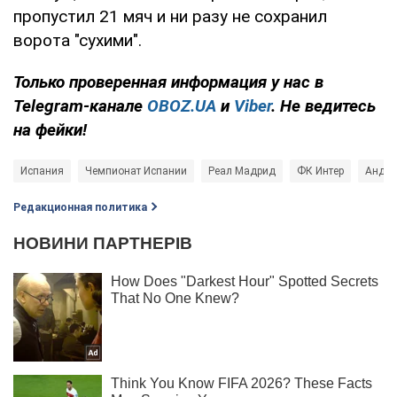
пропустил 21 мяч и ни разу не сохранил
ворота "сухими".
Только
проверенная информация у нас в
Telegram-канале
OBOZ.UA
и
Viber
. Не ведитесь
на фейки!
Испания
Чемпионат Испании
Реал Мадрид
ФК Интер
Андре
Редакционная политика