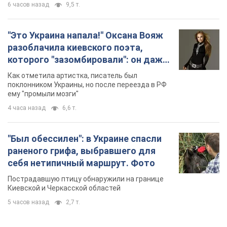
6 часов назад
9,5 т.
"Это Украина напала!" Оксана Вояж
разоблачила киевского поэта,
которого "зазомбировали": он даже
русского не знал, а теперь хочет
Как отметила артистка, писатель был
геноцида украинцев
поклонником Украины, но после переезда в РФ
ему "промыли мозги"
4 часа назад
6,6 т.
"Был обессилен": в Украине спасли
раненого грифа, выбравшего для
себя нетипичный маршрут. Фото
Пострадавшую птицу обнаружили на границе
Киевской и Черкасской областей
5 часов назад
2,7 т.