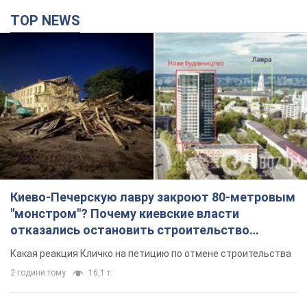
Киево-Печерскую лавру закроют 80-метровым
"монстром"? Почему киевские власти
отказались остановить строительство
небоскреба "московского верующего"
Какая реакция Кличко на петицию по отмене строительства
2 години тому
16,1 т.
Российская армия совершила массированную
атаку на Одессу: горела историческая часть
города, есть пострадавшие. Фото и видео
Для террора враг применил ракеты и дроны
28 хвилин тому
53,1 т.
«Они воюют против продовольственной
безопасности мира!» Зеленский заявил, что
российская армия вновь обстреляла порт в
Одессе
Только за неделю против Украины было применено десятки