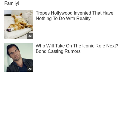
Ты еще не читаешь наш Telegram? А зря! Подписывайся
Подписаться
Подписаться
Шоу Oboz
Военные "горды таким...