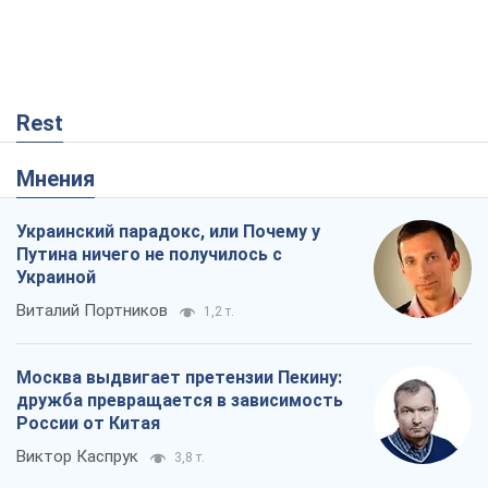
Виталий Портников
1,2 т.
Москва выдвигает претензии Пекину:
дружба превращается в зависимость
России от Китая
Виктор Каспрук
3,8 т.
В плену собственных мифов: как
Константиновка стала главной
идеологической ловушкой для
российских оккупантов
Дмитрий Снегирев
1,1 т.