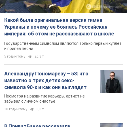
известно о трех детях секс-
символа 90-х и как они выглядят
Несмотря на развитие карьеры, артист не
забывал о личном счастье
10 годин тому
8,8 т.
В ПриватБанке рассказали,
действительны ли доллары 1996
года: принимают ли обменники и
банки такие купюры
Что делать, если банки и обменники не
принимают старые доллары
12 годин тому
79,3 т.