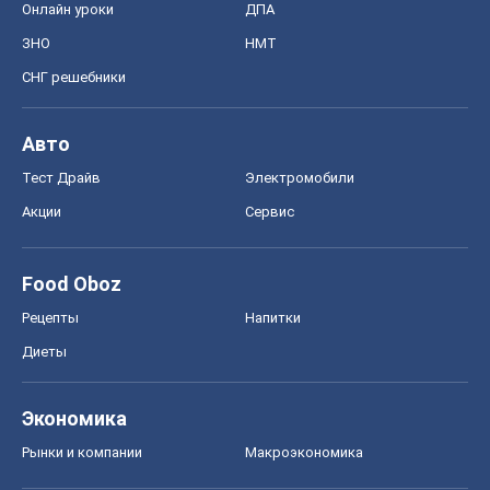
Рецепты
Напитки
Диеты
Экономика
Рынки и компании
Mакроэкономика
MedOboz
Новости медицины
MAMACLUB
Шоу
Афиша
Сплетни
Красота
Мода
Женский Журнал