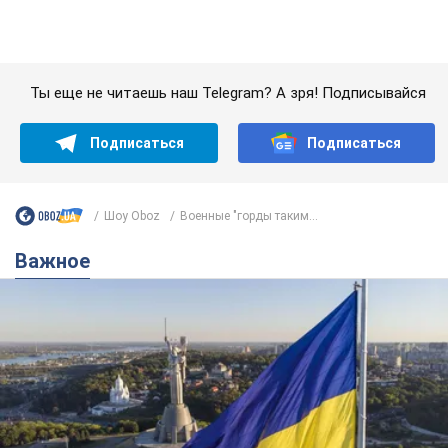
Важное
Какой была оригинальная версия гимна
Украины и почему ее боялась Российская
империя: об этом не рассказывают в школе
Государственным символом являются только первый куплет
и припев песни
5 годин тому
20,8 т.
Александру Пономареву – 53: что