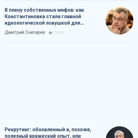
Рекрутинг: обновленный и, похоже,
полезный вражеский опыт, или
Диалектика требовательной трусости
Александр Кирш
1,3 т.
Ни оружия, ни людей: как Лукашенко
создает новую армию
Игар Тышкевич
16,4 т.
Когда закончится война?
Юрий Христензен
12,4 т.