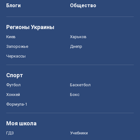
Футбол
Баскетбол
Хоккей
Бокс
Формула-1
Моя школа
ГДЗ
Учебники
Онлайн уроки
ДПА
ЗНО
НМТ
СНГ решебники
Авто
Тест Драйв
Электромобили
Акции
Сервис
Food Oboz