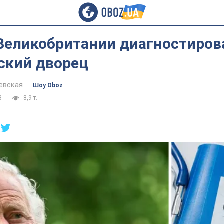
Великобритании диагностиров
ский дворец
евская
Шоу Oboz
3
8,9 т.