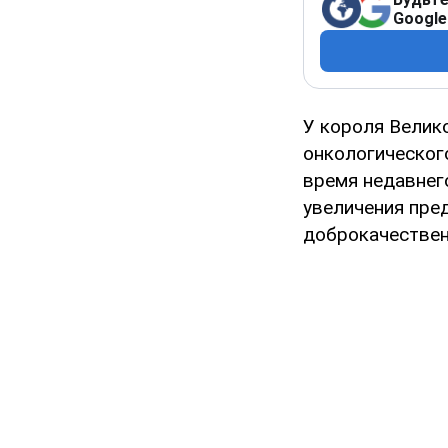
Google
У короля Велико
онкологического
время недавнег
увеличения пре
доброкачествен