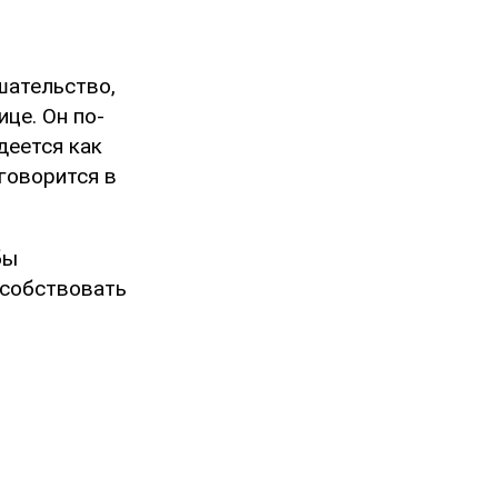
шательство,
це. Он по-
деется как
говорится в
бы
особствовать