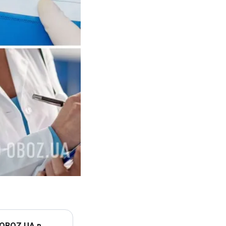
 OBOZ.UA в