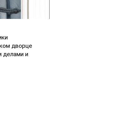
ики
ском дворце
и делами и