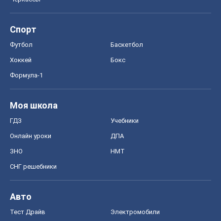
Моя школа
ГДЗ
Учебники
Онлайн уроки
ДПА
ЗНО
НМТ
СНГ решебники
Авто
Тест Драйв
Электромобили
Акции
Сервис
Food Oboz
Рецепты
Напитки
Диеты