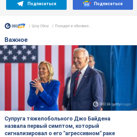
Супруга тяжелобольного Джо Байдена
назвала первый симптом, который
сигнализировал о его "агрессивном" раке
Сначала врачи не обратили на это должного внимания
6 часов назад
9,7 т.
Ее убила Россия: умерла 13-летняя
девочка, раненая в результате
российской атаки на Сумскую
область. Фото
В тот день во время российского обстрела