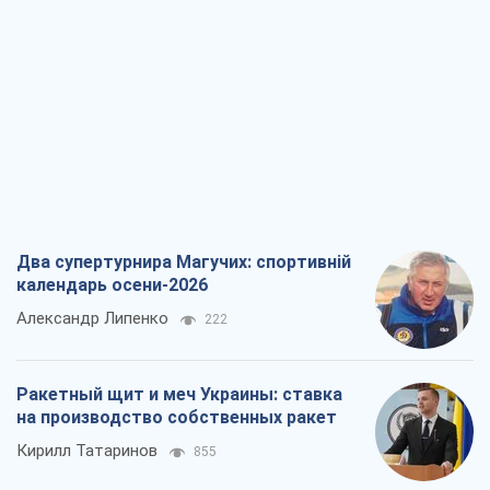
Два супертурнира Магучих: спортивній
календарь осени-2026
Александр Липенко
222
Ракетный щит и меч Украины: ставка
на производство собственных ракет
Кирилл Татаринов
855
Посмертная "презумпция виновности":
кто разрешил ТЦК судить погибших
защитников
Марина Ставнійчук
2,8 т.
Россия стремится деморализовать
украинский тыл. О чем стоит себе