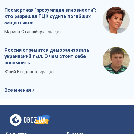
напомнить
Юрий Богданов
1,8 т.
Все мнения
О компании
Команда
Правовая информация
Политика
конфиденциальности
Реклама на сайте
Документы
Редакционная политика
Журналисты OBOZ.UA на месте
событий