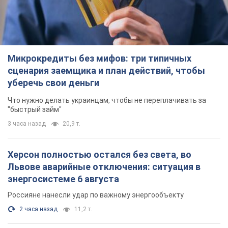
"быстрый займ"
3 часа назад
20,9 т.
Херсон полностью остался без света, во
Львове аварийные отключения: ситуация в
энергосистеме 6 августа
Россияне нанесли удар по важному энергообъекту
2 часа назад
11,2 т.
Зеленский созвал совещание по вопросам
подготовки украинской баллистики и
антибаллистической программы FREYJA: какие
решения готовятся
В Киеве рассчитывают на успешное завершение проекта
FREYJA
4 часа назад
35,7 т.