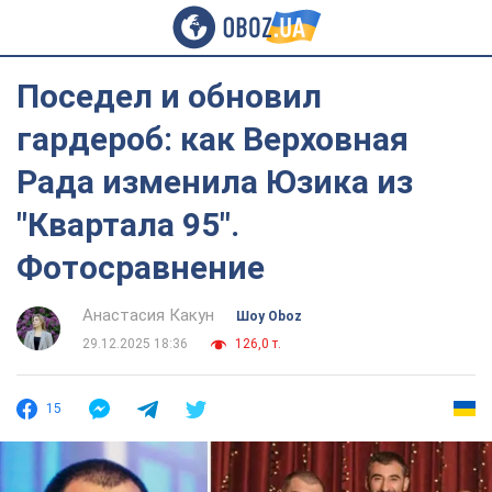
Поседел и обновил
гардероб: как Верховная
Рада изменила Юзика из
"Квартала 95".
Фотосравнение
Анастасия Какун
Шоу Oboz
29.12.2025 18:36
126,0 т.
15