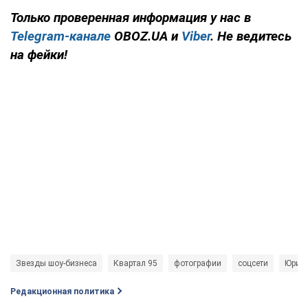
Только
проверенная информация у нас в
Telegram-канале
OBOZ.UA и
Viber
. Не ведитесь
на фейки!
Звезды шоу-бизнеса
Квартал 95
фотографии
соцсети
Юрий 
Редакционная политика