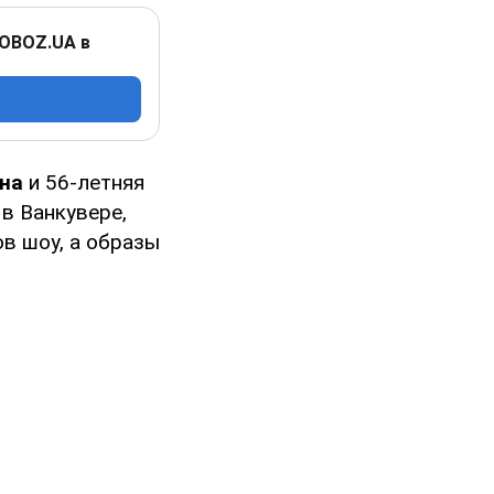
 OBOZ.UA в
на
и 56-летняя
 в Ванкувере,
в шоу, а образы