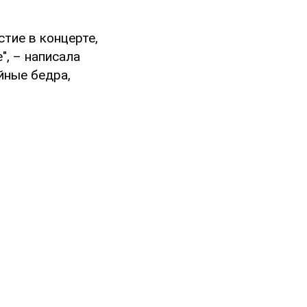
тие в концерте,
", – написала
йные бедра,