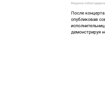
После концерта
опубликовав сов
исполнительница
демонстрируя но