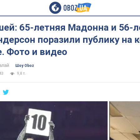
шей: 65-летняя Мадонна и 56-
дерсон поразили публику на к
. Фото и видео
алай
Шоу Oboz
43
9,8 т.