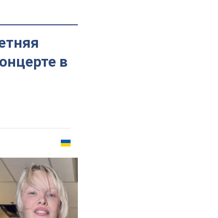
летняя
онцерте в