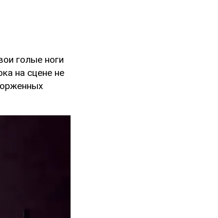
вои голые ноги
ока на сцене не
торженных