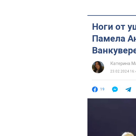
Ноги от у
Памела Ан
Ванкувере
Катерина М
23.02.2024 16:
19