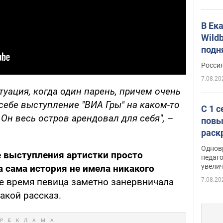
В Ек
Wildb
подн
Росси
7.08.20
туация, когда один парень, причем очень
 себе выступление "ВИА Гры" на каком-то
С 1 
 Он весь остров арендовал для себя",
–
повы
раск
Однов
е выступления артистки просто
педаг
увелич
а сама история не имела никакого
7.08.20
е время певица заметно занервничала
акой рассказ.