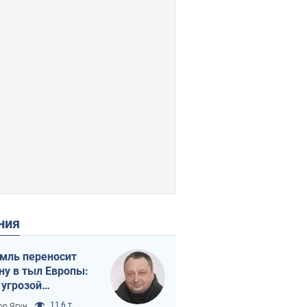
ения
мль переносит
ну в тыл Европы:
 угрозой
тическая
11,6 т.
ор Ягун