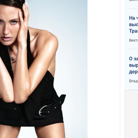
лог
На 
выс
Тра
Викт
О з
выр
дер
что
Влад
Тер