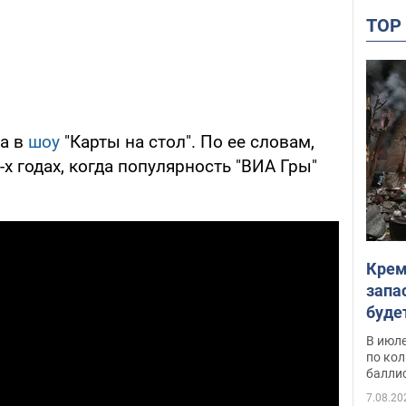
TO
ла в
шоу
"Карты на стол". По ее словам,
х годах, когда популярность "ВИА Гры"
Крем
запа
буде
В июле
по ко
балли
7.08.20