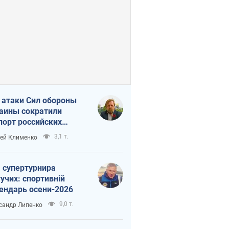
 атаки Сил обороны
аины сократили
порт российских
тепродуктов
3,1 т.
ей Клименко
 супертурнира
учих: спортивній
ендарь осени-2026
9,0 т.
сандр Липенко