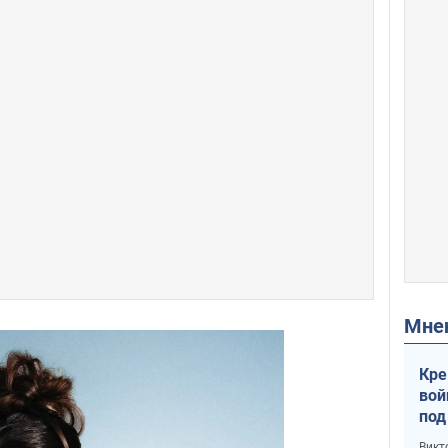
Мн
Кре
вой
под
кри
Викт