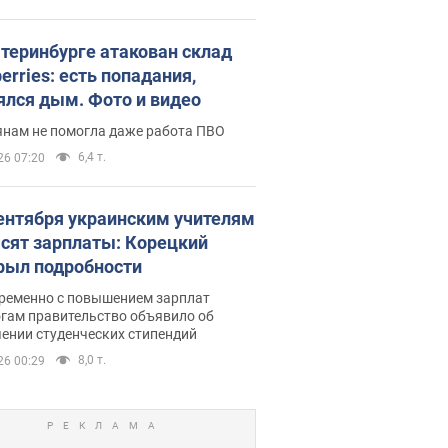
атеринбурге атакован склад
erries: есть попадания,
ялся дым. Фото и видео
янам не помогла даже работа ПВО
6,4 т.
26 07:20
сентября украинским учителям
сят зарплаты: Корецкий
рыл подробности
ременно с повышением зарплат
огам правительство объявило об
ении студенческих стипендий
8,0 т.
26 00:29