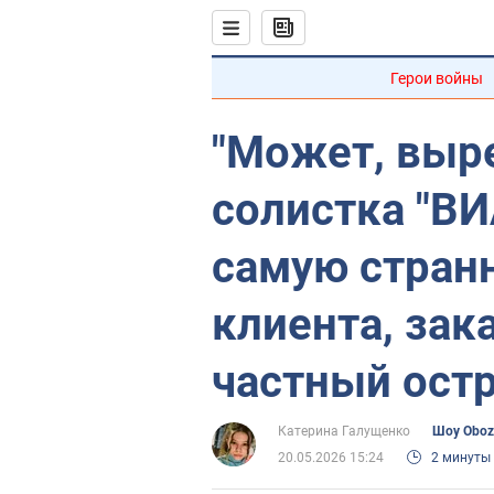
Герои войны
"Может, выр
солистка "ВИ
самую стран
клиента, зак
частный ост
Катерина Галущенко
Шоу Oboz
20.05.2026 15:24
2 минуты