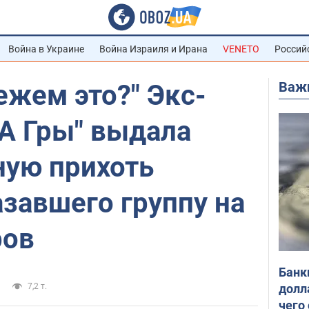
Война в Украине
Война Израиля и Ирана
VENETO
Россий
Важ
ежем это?" Экс-
А Гры" выдала
ную прихоть
азавшего группу на
ров
Банк
долл
7,2 т.
чего