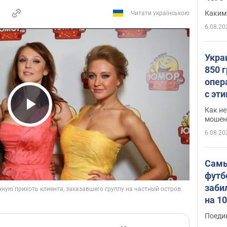
Каким
Читати українською
6.08.20
Укра
850 
опер
с эт
Как не
Play Video
мошен
6.08.20
Самы
футб
заби
на 1
Виде
Поеди