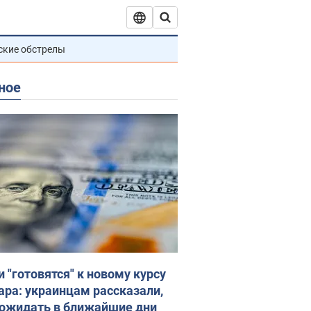
ские обстрелы
ное
и "готовятся" к новому курсу
ара: украинцам рассказали,
 ожидать в ближайшие дни