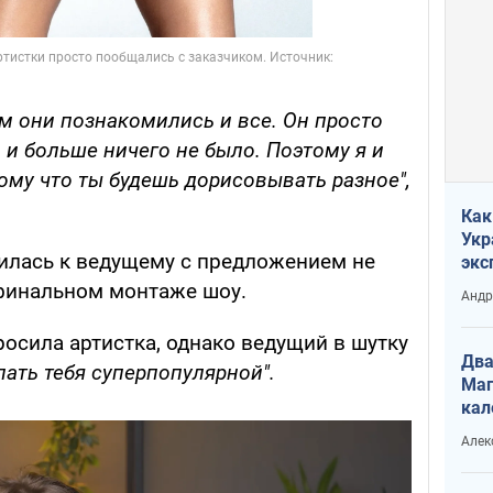
м они познакомились и все. Он просто
 и больше ничего не было. Поэтому я и
тому что ты будешь дорисовывать разное",
Как
Укр
илась к ведущему с предложением не
экс
неф
 финальном монтаже шоу.
Андр
росила артистка, однако ведущий в шутку
Два
елать тебя суперпопулярной".
Маг
кал
Алек