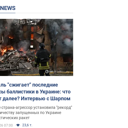
P NEWS
ль "сжигает" последние
сы баллистики в Украине: что
т далее? Интервью с Шарпом
 страна-агрессор установила "рекорд"
личеству запущенных по Украине
стических ракет
23,6 т.
26 07:00