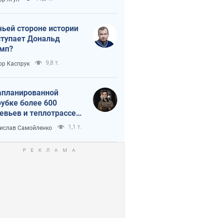
истика
чьей стороне истории
тупает Дональд
мп?
9,8 т.
ор Каспрук
апланированной
убке более 600
евьев и теплотрассе:
 происходит на
1,1 т.
ислав Самойленко
емках в Киеве