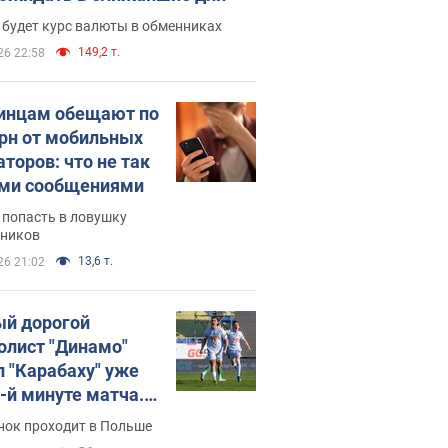
 будет курс валюты в обменниках
149,2 т.
26 22:58
инцам обещают по
грн от мобильных
аторов: что не так
ими сообщениями
 попасть в ловушку
ников
13,6 т.
26 21:02
й дорогой
олист "Динамо"
л "Карабаху" уже
0-й минуте матча.
о
нок проходит в Польше