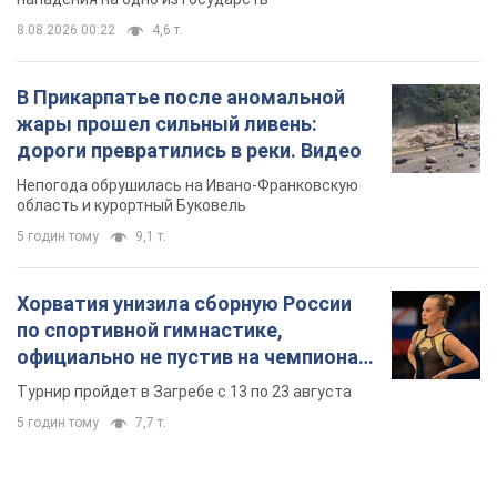
8.08.2026 00:22
4,6 т.
В Прикарпатье после аномальной
жары прошел сильный ливень:
дороги превратились в реки. Видео
Непогода обрушилась на Ивано-Франковскую
область и курортный Буковель
5 годин тому
9,1 т.
Хорватия унизила сборную России
по спортивной гимнастике,
официально не пустив на чемпионат
Европы основных спортсменов
Турнир пройдет в Загребе с 13 по 23 августа
5 годин тому
7,7 т.