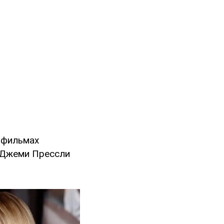
х фильмах
а Джеми Прессли