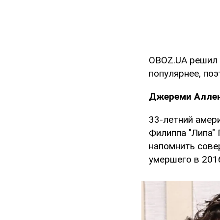
OBOZ.UA решил р
популярнее, поэ
Джереми Аллен
33-летний амери
Филиппа "Липа"
напомнить сове
умершего в 201