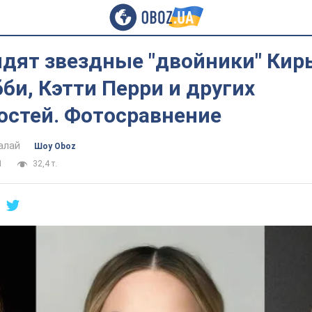
ядят звездные "двойники" Кир
би, Кэтти Перри и других
остей. Фотосравнение
алай
Шоу Oboz
1
32,4 т.