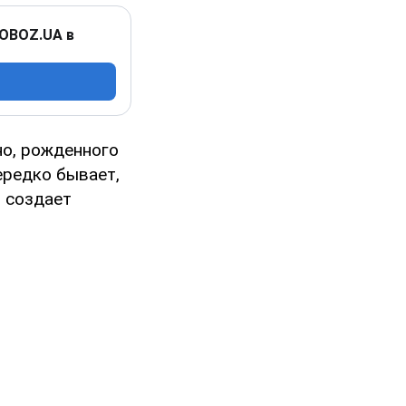
 OBOZ.UA в
но, рожденного
ередко бывает,
о создает