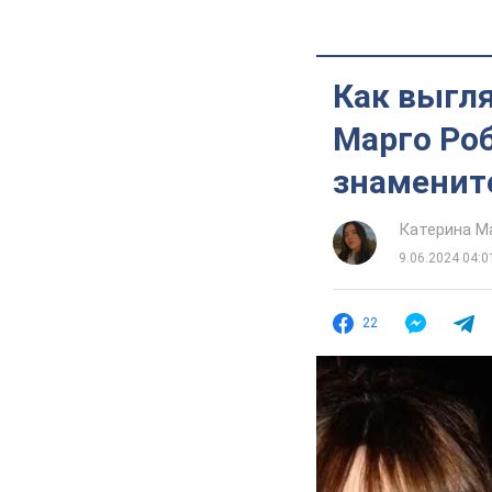
Как выгл
Марго Роб
знаменит
Катерина М
9.06.2024 04:0
22