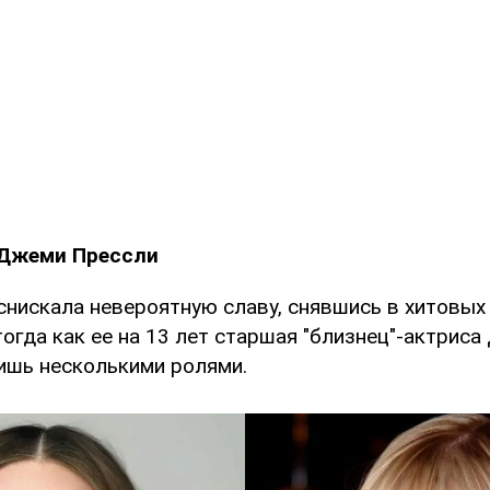
 Джеми Прессли
 снискала невероятную славу, снявшись в хитовы
тогда как ее на 13 лет старшая "близнец"-актрис
ишь несколькими ролями.