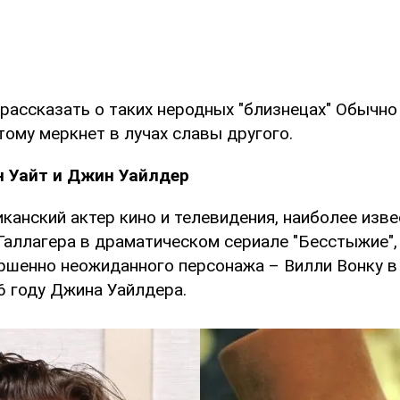
ассказать о таких неродных "близнецах" Обычно 
тому меркнет в лучах славы другого.
 Уайт и Джин Уайлдер
канский актер кино и телевидения, наиболее изв
 Галлагера в драматическом сериале "Бесстыжие"
ршенно неожиданного персонажа – Вилли Вонку в
6 году Джина Уайлдера.