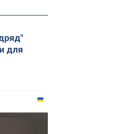
дряд"
и для