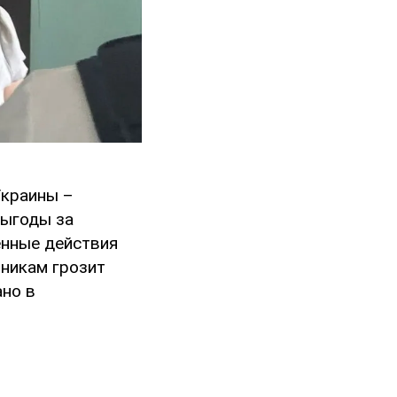
Украины –
выгоды за
енные действия
никам грозит
ано в