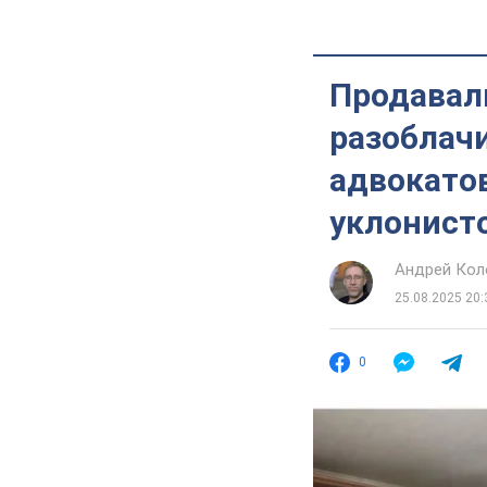
Продавали
разоблач
адвокато
уклонист
Андрей Кол
25.08.2025 20:
0