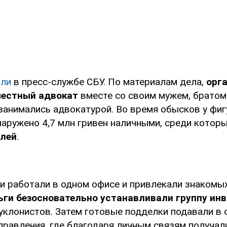
ли
в пресс-службе СБУ. По материалам дела,
орг
местный адвокат
вместе со своим мужем, братом 
занимались адвокатурой. Во время обысков у фиг
аружено 4,7 млн гривен наличными, среди котор
блей
.
 работали в одном офисе и привлекали знакомых
ьги безосновательно устанавливали группу ин
уклонистов. Затем готовые подделки подавали в 
правления, где благодаря личным связям получа