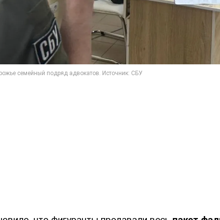
новило, что фигуранты продавали весь
пакет фа