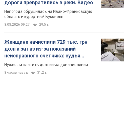
дороги превратились в реки. Видео
Непогода обрушилась на Ивано-Франковскую
область и курортный Буковель
8.08.2026 09:27
29,5 т.
Женщине начислили 729 тыс. грн
долга за газ из-за показаний
неисправного счетчика: судья
вынес неожиданное решение
Нужно ли платить долг из-за доначисления
8 часов назад
31,2 т.