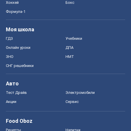
Хоккей
Бокс
Формула-1
Моя школа
ГДЗ
Учебники
Онлайн уроки
ДПА
ЗНО
НМТ
СНГ решебники
Авто
Тест Драйв
Электромобили
Акции
Сервис
Food Oboz
Рецепты
Напитки