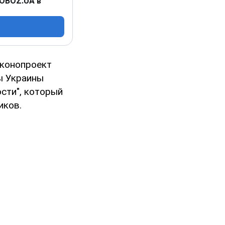
 OBOZ.UA в
аконопроект
ы Украины
сти", который
иков.