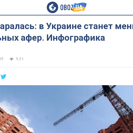
аралась: в Украине станет ме
ьных афер. Инфографика
59
5,3 т.