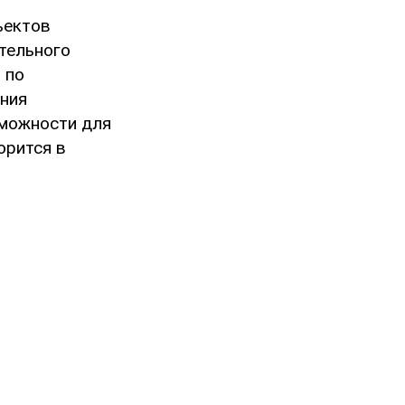
ъектов
ительного
 по
ения
зможности для
орится в