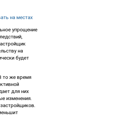
вать на местах
ьное упрощение
ледствий,
Застройщик
ельству на
ически будет
В то же время
ективной
дает для них
ые изменения.
 застройщиков.
меньшит