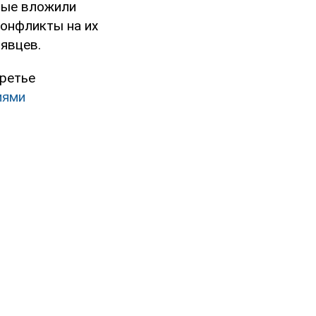
рые вложили
конфликты на их
явцев.
третье
иями