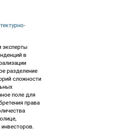
тектурно-
и эксперты
енденций в
ерализации
ное разделение
горий сложности
льных
ное поле для
бретения права
оличества
олице,
 инвесторов.