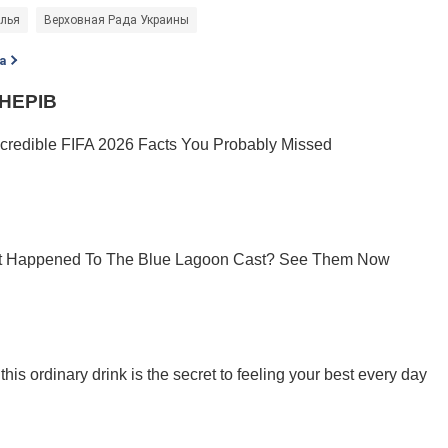
илья
Верховная Рада Украины
а