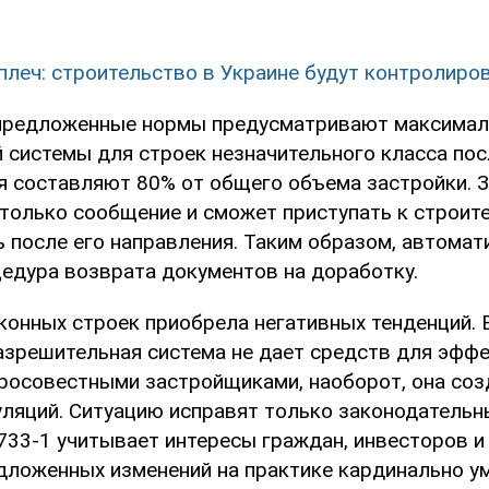
 плеч: строительство в Украине будут контролиро
предложенные нормы предусматривают максимал
 системы для строек незначительного класса пос
я составляют 80% от общего объема застройки. 
 только сообщение и сможет приступать к строит
 после его направления. Таким образом, автомат
цедура возврата документов на доработку.
конных строек приобрела негативных тенденций. 
зрешительная система не дает средств для эфф
росовестными застройщиками, наоборот, она соз
уляций. Ситуацию исправят только законодательн
733-1 учитывает интересы граждан, инвесторов и
дложенных изменений на практике кардинально у