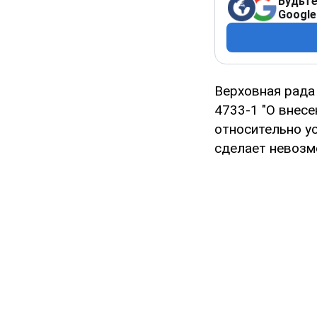
Будьте
Google
Верховная рада
4733-1 "О внес
относительно у
сделает невозм