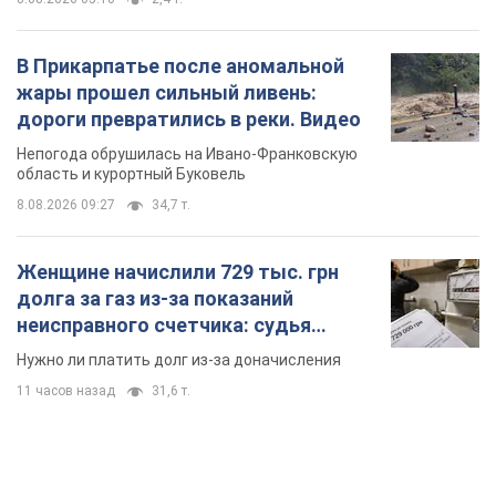
В Прикарпатье после аномальной
жары прошел сильный ливень:
дороги превратились в реки. Видео
Непогода обрушилась на Ивано-Франковскую
область и курортный Буковель
8.08.2026 09:27
34,7 т.
Женщине начислили 729 тыс. грн
долга за газ из-за показаний
неисправного счетчика: судья
вынес неожиданное решение
Нужно ли платить долг из-за доначисления
11 часов назад
31,6 т.