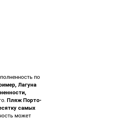
еполненность по
ример, Лагуна
зненности,
го.
Пляж Порто-
есятку самых
рность может