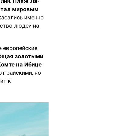
алия.
Пляж Ла-
стал мировым
касались именно
ество людей на
е европейские
ающая золотыми
Комте на Ибице
т райскими, но
ит к