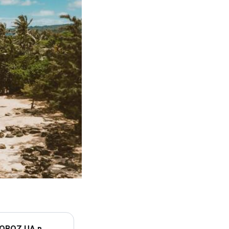
 OBOZ.UA в