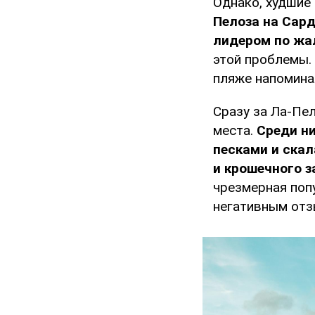
Однако, худшие
Пелоза на Сар
лидером по жал
этой проблемы. 
пляже напомина
Сразу за Ла-Пе
места.
Среди н
песками и ска
и крошечного з
чрезмерная поп
негативным отз