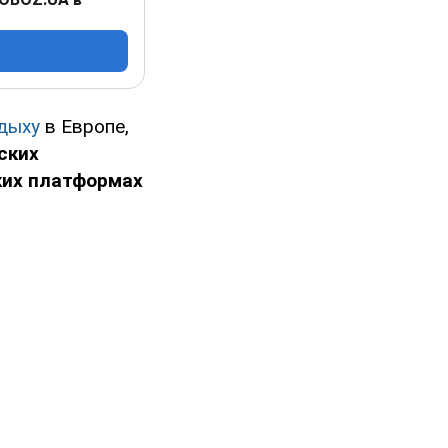
дыху
в Европе,
ских
ких платформах