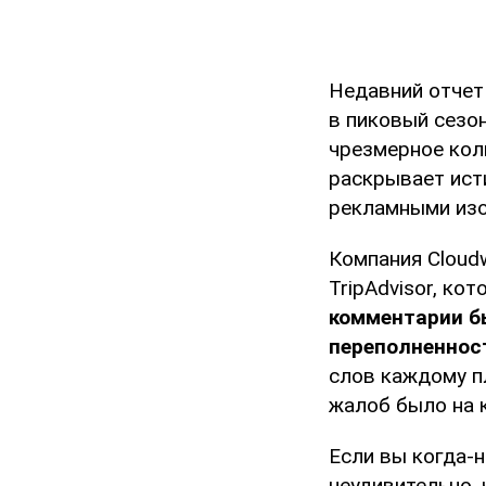
Недавний отчет 
в пиковый сезо
чрезмерное коли
раскрывает ист
рекламными из
Компания Cloud
TripAdvisor, ко
комментарии б
переполненност
слов каждому п
жалоб было на 
Если вы когда-н
неудивительно,