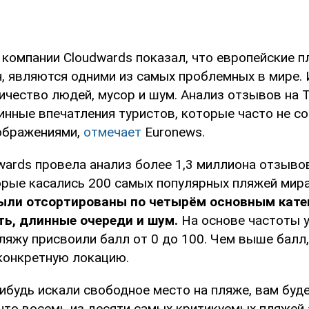
компании Cloudwards показал, что европейские п
н, являются одними из самых проблемных в мире. 
чество людей, мусор и шум. Анализ отзывов на T
инные впечатления туристов, которые часто не с
ображениями,
отмечает
Euronews.
wards провела анализ более 1,3 миллиона отзыво
торые касались 200 самых популярных пляжей мир
ыли отсортированы по четырём основным катег
ь, длинные очереди и шум.
На основе частоты у
ляжу присвоили балл от 0 до 100. Чем выше балл
конкретную локацию.
ибудь искали свободное место на пляже, вам буд
 что восемь из десяти самых критикуемых пляжей 