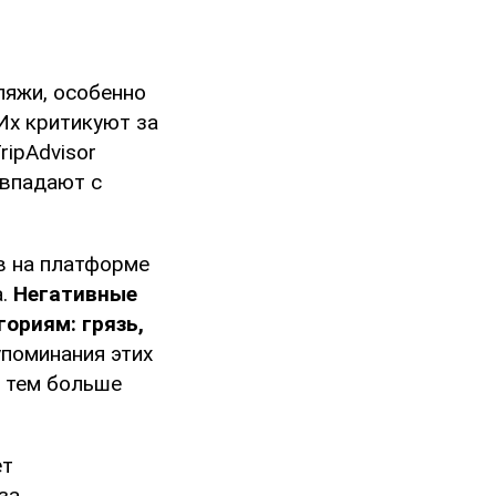
ляжи, особенно
Их критикуют за
ripAdvisor
овпадают с
в на платформе
а.
Негативные
ориям: грязь,
поминания этих
, тем больше
ет
за