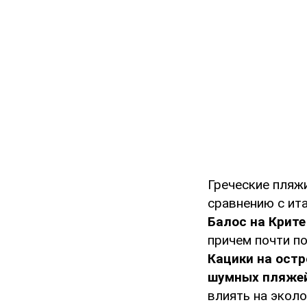
Греческие пляж
сравнению с ит
Балос на Крите
причем почти п
Кацики на ост
шумных пляжей
влиять на экол