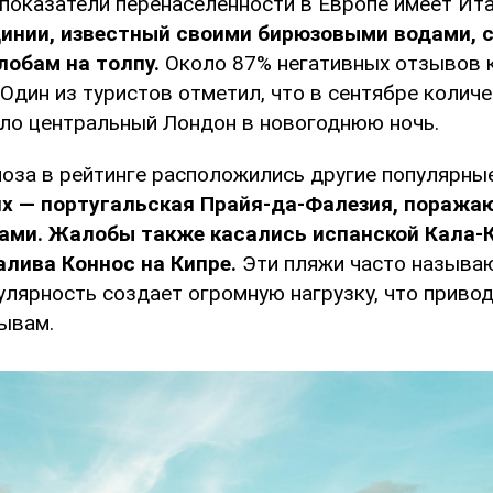
 показатели перенаселенности в Европе имеет Ит
динии, известный своими бирюзовыми водами, 
обам на толпу.
Около 87% негативных отзывов 
Один из туристов отметил, что в сентябре колич
ло центральный Лондон в новогоднюю ночь.
лоза в рейтинге расположились другие популярны
их — португальская Прайя-да-Фалезия, пораж
лами. Жалобы также касались испанской Кала-
алива Коннос на Кипре.
Эти пляжи часто называю
улярность создает огромную нагрузку, что привод
ывам.