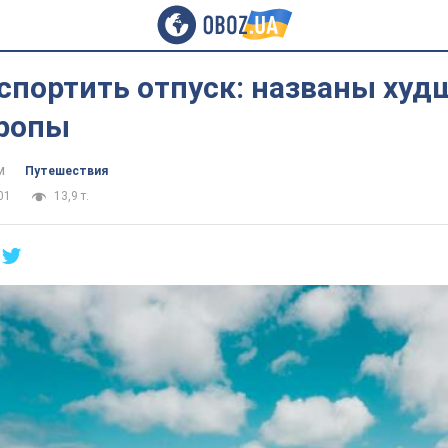
спортить отпуск: названы худ
ропы
м
Путешествия
01
13,9 т.