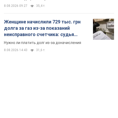
8.08.2026 09:27
35,4 т.
Женщине начислили 729 тыс. грн
долга за газ из-за показаний
неисправного счетчика: судья
вынес неожиданное решение
Нужно ли платить долг из-за доначисления
8.08.2026 14:43
31,6 т.