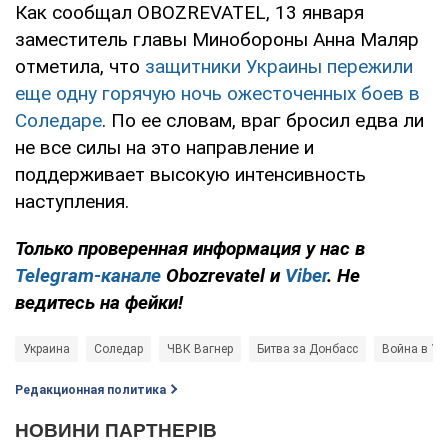
Как сообщал OBOZREVATEL, 13 января
заместитель главы Минобороны Анна Маляр
отметила, что
защитники Украины пережили
еще одну горячую ночь ожесточенных боев в
Соледаре
. По ее словам, враг бросил едва ли
не все силы на это направление и
поддерживает высокую интенсивность
наступления.
Только
проверенная информация у нас в
Telegram-канале
Obozrevatel и
Viber
. Не
ведитесь на фейки!
Украина
Соледар
ЧВК Вагнер
Битва за Донбасс
Война в Ук
Редакционная политика