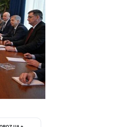
 OBOZ.UA в