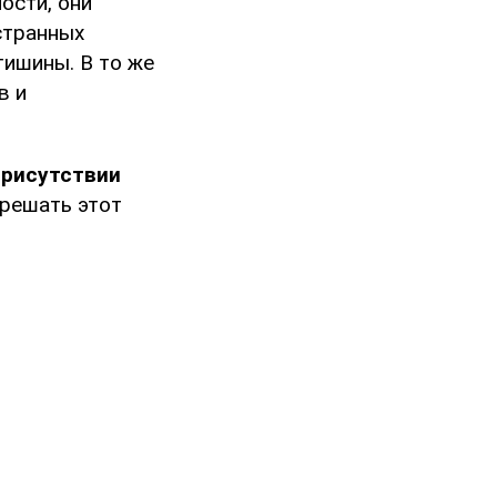
ости, они
странных
тишины. В то же
в и
присутствии
решать этот