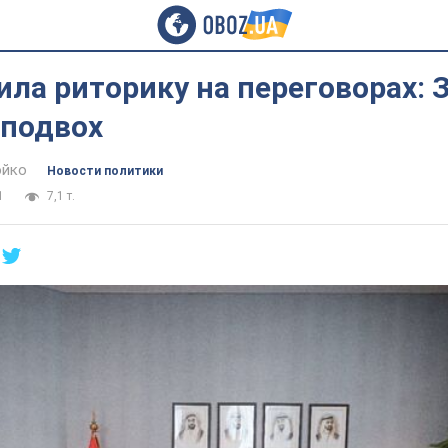
ла риторику на переговорах: 
 подвох
юйко
Новости политики
1
7,1 т.