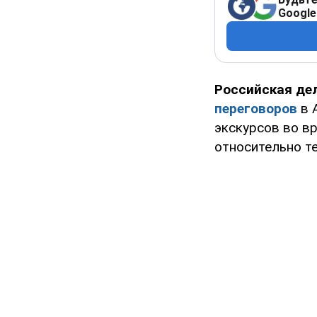
Google
Российская де
переговоров
в 
экскурсов во в
относительно те