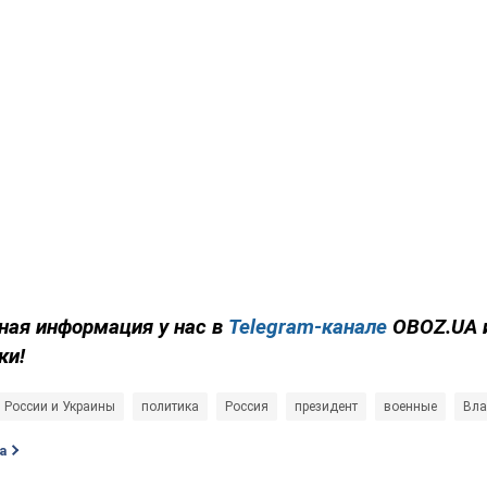
ная информация у нас в
Telegram-канале
OBOZ.UA 
ки!
 России и Украины
политика
Россия
президент
военные
Вла
а