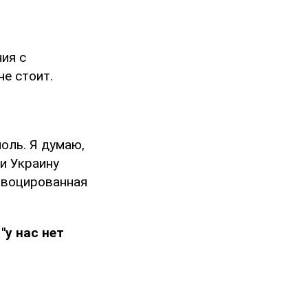
ия с
не стоит.
ноль. Я думаю,
ни Украину
ровоцированная
"у нас нет