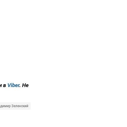
и в
Viber
. Не
димир Зеленский