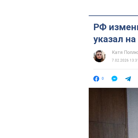
РФ измени
указал на
Катя Попл
7.02.2026 13:3
0