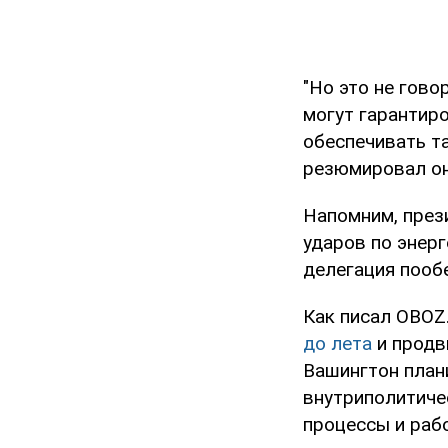
"Но это не гово
могут гарантиро
обеспечивать та
резюмировал он
Напомним, през
ударов по энер
делегация пооб
Как писал OBOZ.
до лета
и продв
Вашингтон план
внутриполитиче
процессы и раб