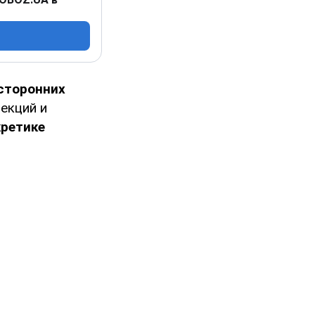
сторонних
лекций и
кретике