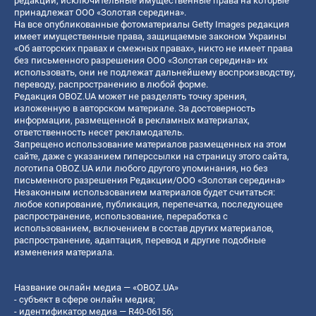
редакции, исключительные имущественные права на которые
принадлежат ООО «Золотая середина».
На все опубликованные фотоматериалы Getty Images редакция
имеет имущественные права, защищаемые законом Украины
«Об авторских правах и смежных правах», никто не имеет права
без письменного разрешения ООО «Золотая середина» их
использовать, они не подлежат дальнейшему воспроизводству,
переводу, распространению в любой форме.
Редакция OBOZ.UA может не разделять точку зрения,
изложенную в авторском материале. За достоверность
информации, размещенной в рекламных материалах,
ответственность несет рекламодатель.
Запрещено использование материалов размещенных на этом
сайте, даже с указанием гиперссылки на страницу этого сайта,
логотипа OBOZ.UA или любого другого упоминания, но без
письменного разрешения Редакции/ООО «Золотая середина»
Незаконным использованием материалов будет считаться:
любое копирование, публикация, перепечатка, последующее
распространение, использование, переработка с
использованием, включением в состав других материалов,
распространение, адаптация, перевод и другие подобные
изменения материала.
Название онлайн медиа — «OBOZ.UA»
- субъект в сфере онлайн медиа;
- идентификатор медиа — R40-06156;