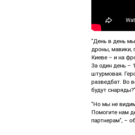
"День в день мы
дроны, мавики, 
Киеве – и на фро
За один день – 
штурмовая. Геро
разведбат. Во в
будут снаряды?
"Но мы не видим
Помогите нам д
партнерам", – 