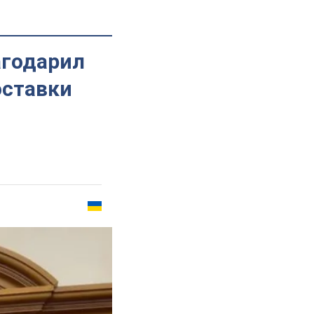
агодарил
оставки