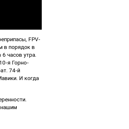
оеприпасы, FPV-
им в порядок в
в 6 часов утра.
10-я Горно-
ат. 74-й
Мавики. И когда
еренности.
к нашим