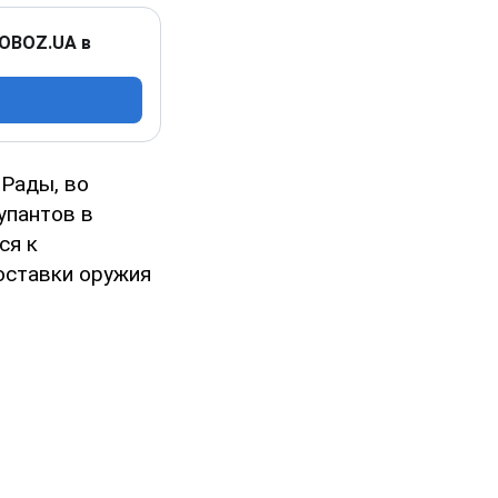
 OBOZ.UA в
 Рады, во
упантов в
ся к
оставки оружия