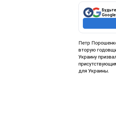
Будьте
Google
Петр Порошенко
вторую годовщи
Украину призвал
присутствующим
для Украины.