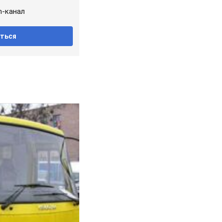
m-канал
ться