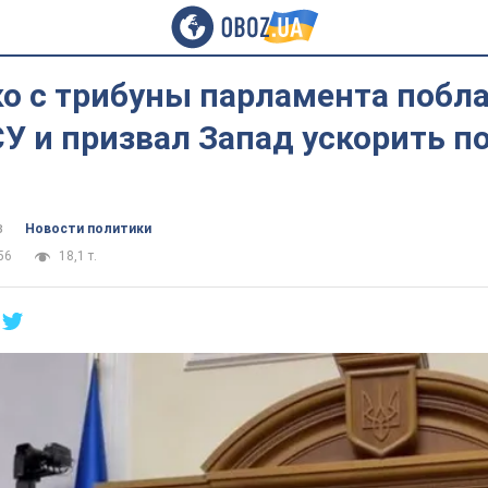
о с трибуны парламента побл
У и призвал Запад ускорить п
в
Новости политики
56
18,1 т.