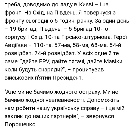
треба, доводимо до ладу в Києві – і на
фронт. На Схід, на Південь. Я повернуся з
фронту сьогодні о 6 годині ранку. За один день
– 19 бригад. Південь – 5 бригад 10-го
корпусу. І Схід. 10-та Гірсько-штурмова. Герої
Авдіївки – 110-та. 57-ма, 58-ма, 68-ма. 54-й
розвідбат. 74-й розвідбат. У всіх одне й те
саме: "дайте FPV, дайте тягачі, дайте Мавіки. І
коли будуть снаряди?", – процитував
військових пʼятий Президент.
"Але ми не бачимо жодного остраху. Ми не
бачимо жодної невпевненості. Допоможіть
нам робити нашу українську справу – і це мій
заклик до наших партнерів", – звернувся
Порошенко.