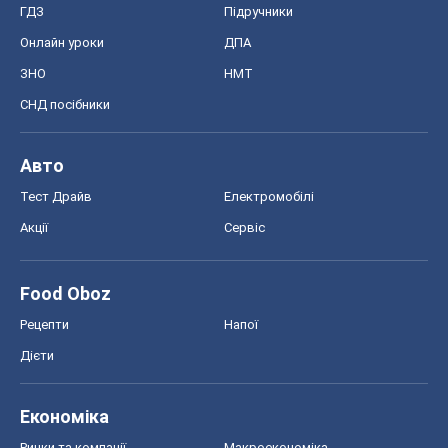
ГДЗ
Підручники
Онлайн уроки
ДПА
ЗНО
НМТ
СНД посібники
Авто
Тест Драйв
Електромобілі
Акції
Сервіс
Food Oboz
Рецепти
Напої
Дієти
Економіка
Ринки та компанії
Макроекономіка