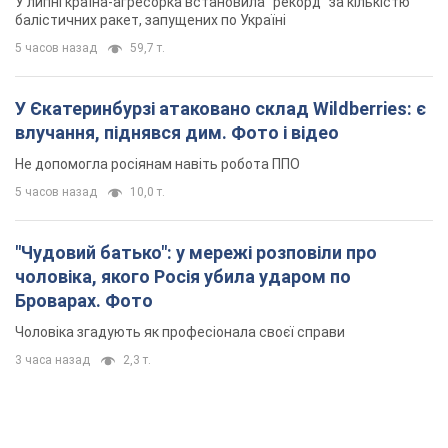
У липні країна-агресорка встановила "рекорд" за кількістю
балістичних ракет, запущених по Україні
5 часов назад
59,7 т.
У Єкатеринбурзі атаковано склад Wildberries: є
влучання, піднявся дим. Фото і відео
Не допомогла росіянам навіть робота ППО
5 часов назад
10,0 т.
"Чудовий батько": у мережі розповіли про
чоловіка, якого Росія убила ударом по
Броварах. Фото
Чоловіка згадують як професіонала своєї справи
3 часа назад
2,3 т.