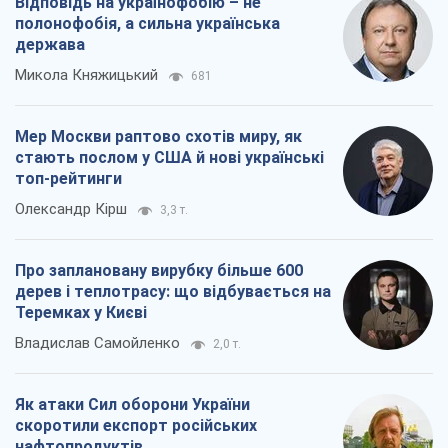
Відповідь на українофобію – не
полонофобія, а сильна українська
держава
Микола Княжицький
681
Мер Москви раптово схотів миру, як
стають послом у США й нові українські
топ-рейтинги
Олександр Кірш
3,3 т.
Про заплановану вирубку більше 600
дерев і теплотрасу: що відбувається на
Теремках у Києві
Владислав Самойленко
2,0 т.
Як атаки Сил оборони України
скоротили експорт російських
нафтопродуктів