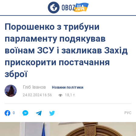
Порошенко з трибуни
парламенту подякував
воїнам ЗСУ і закликав Захід
прискорити постачання
зброї
Гліб Іванов
Новини політики
24.02.2024 16:56
18,1 т.
0
РУС