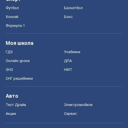
Онлайн уроки
ДПА
ЗНО
НМТ
СНГ решебники
Авто
Тест Драйв
Электромобили
Акции
Сервис
Food Oboz
Рецепты
Напитки
Диеты
Экономика
Рынки и компании
Mакроэкономика