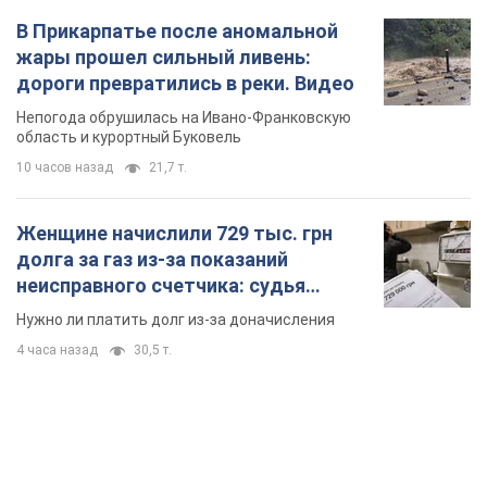
Женщине начислили 729 тыс. грн
долга за газ из-за показаний
неисправного счетчика: судья
вынес неожиданное решение
Нужно ли платить долг из-за доначисления
4 часа назад
30,5 т.