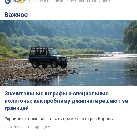
Значительные штрафы и специальные
полигоны: как проблему джипинга решают за
границей
Украине не помешает взять пример со стран Европы
8.08.2026 05:10
1,9 т.
В Прикарпатье после аномальной
жары прошел сильный ливень:
дороги превратились в реки. Видео
Непогода обрушилась на Ивано-Франковскую
область и курортный Буковель
10 часов назад
21,7 т.