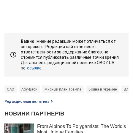
Важно:
мнение редакции может отличаться от
авторского. Редакция сайта не несет
ответственности за содержание блогов, но
стремится публиковать различные точки зрения.
Детальнее о редакционной политике OBOZ.UA
по
ссылке...
ОАЭ
Абу-Даби
Мирный план Трампа
Война в Украине
Влад
Редакционная политика