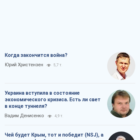
Юрий Христензен
5,7 т.
Украина вступила в состояние
экономического кризиса. Есть ли свет
в конце туннеля?
Вадим Денисенко
4,9 т.
Чей будет Крым, тот и победит (NSJ), а
украинских футбольных чиновников
могут назвать убийцами
Александр Кирш
5,0 т.
Запад проспал угрозу: Россия может
проверить НАТО войной
Леонид Невзлин
7,2 т.