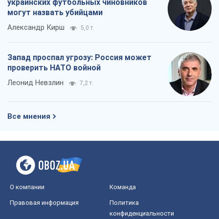
Все мнения
О компании
Команда
Правовая информация
Политика
конфиденциальности
Реклама на сайте
Документы
Редакционная политика
Журналисты OBOZ.UA на месте
событий
OBOZ.UA
Политика
Мир
Расследования