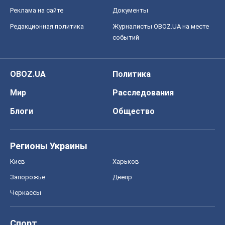
Блоги
Общество
Регионы Украины
Киев
Харьков
Запорожье
Днепр
Черкассы
Спорт
Футбол
Баскетбол
Хоккей
Бокс
Формула-1
Моя школа
ГДЗ
Учебники