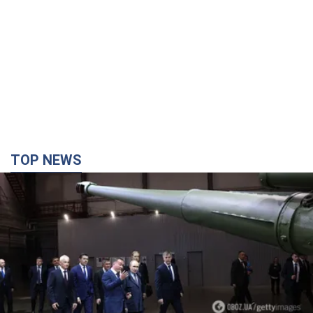
TOP NEWS
Кремль получил "окно возможностей", а Трамп
остался почти без ракет: как быть Украине?
Интервью с Мельником
Мнение о том, что у России закончатся баллистические
ракеты, крайне опасно, подчеркнул эксперт
7 часов назад
32,1 т.