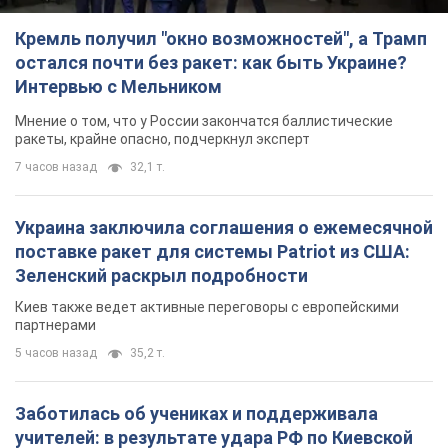
Украина заключила соглашения о ежемесячной
поставке ракет для системы Patriot из США:
Зеленский раскрыл подробности
Киев также ведет активные переговоры с европейскими
партнерами
5 часов назад
35,2 т.
Заботилась об учениках и поддерживала
учителей: в результате удара РФ по Киевской
области погибли директор киевского лицея, её
муж и внук
Вечная память жертвам российского террора
6 часов назад
17,1 т.