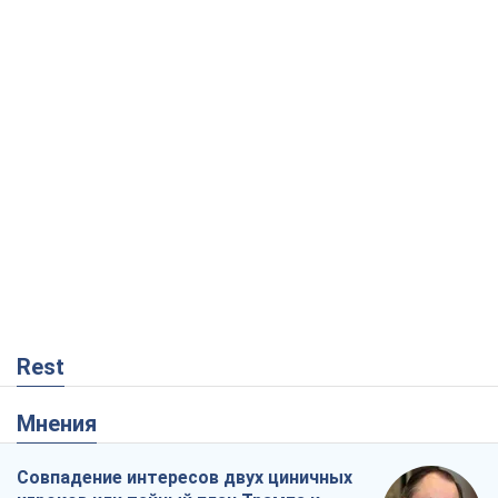
Rest
Мнения
Совпадение интересов двух циничных
игроков или тайный план Трампа и
Путина?
Виктор Швец
8,1 т.
Минск готовится к функционированию
в условиях масштабного военного
кризиса
Александр Левченко
13,9 т.