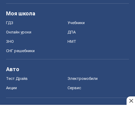
Моя школа
ГДЗ
Учебники
Онлайн уроки
ДПА
ЗНО
НМТ
СНГ решебники
Авто
Тест Драйв
Электромобили
Акции
Сервис
Food Oboz
Рецепты
Напитки
Диеты