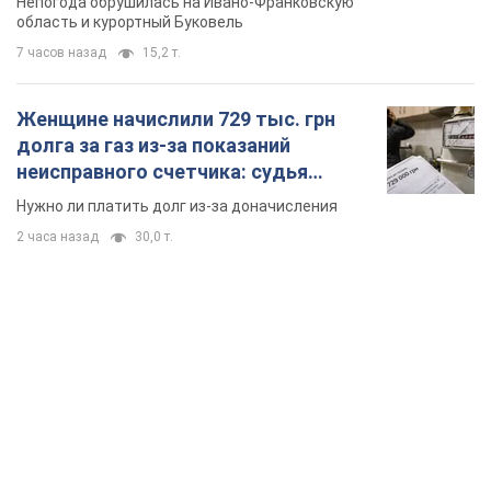
Непогода обрушилась на Ивано-Франковскую
область и курортный Буковель
7 часов назад
15,2 т.
Женщине начислили 729 тыс. грн
долга за газ из-за показаний
неисправного счетчика: судья
вынес неожиданное решение
Нужно ли платить долг из-за доначисления
2 часа назад
30,0 т.