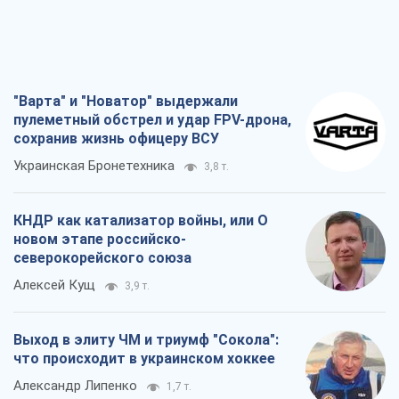
новом этапе российско-
северокорейского союза
Алексей Кущ
3,9 т.
Выход в элиту ЧМ и триумф "Сокола":
что происходит в украинском хоккее
Александр Липенко
1,7 т.
Что ожидает украинцев в 2026-2028
годах? Основные выводы из новых
прогнозов от НБУ
Василий Фурман
28,0 т.
Все мнения