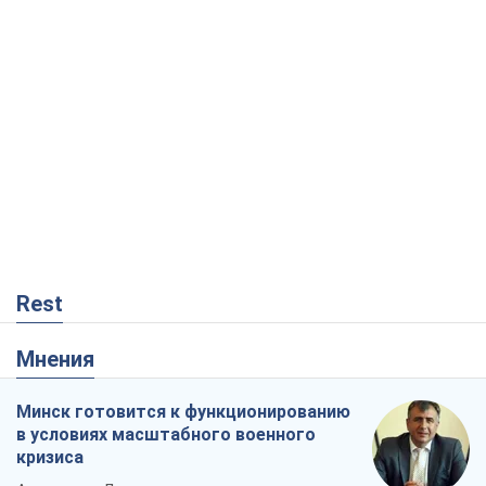
Rest
Мнения
Минск готовится к функционированию
в условиях масштабного военного
кризиса
Александр Левченко
705
Россия теряет ресурсы вне плана: кто
на самом деле диктует темп войны
Сергей Мисюра
10,4 т.
Запад проспал угрозу: Россия может
проверить НАТО войной
Леонид Невзлин
4,4 т.