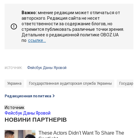
Важно:
мнение редакции может отличаться от
авторского. Редакция сайта не несет
ответственности за содержание блогов, но
стремится публиковать различные точки зрения.
Детальнее о редакционной политике OBOZ.UA
по
ссылке...
Фейсбук Даны Яровой
ИСТОЧНИК:
Украина
Государственная аудиторская служба Украины
Государст
Редакционная политика
Источник
Фейсбук Даны Яровой