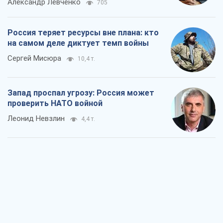
"Варта" и "Новатор" выдержали
пулеметный обстрел и удар FPV-дрона,
сохранив жизнь офицеру ВСУ
Украинская Бронетехника
3,8 т.
КНДР как катализатор войны, или О