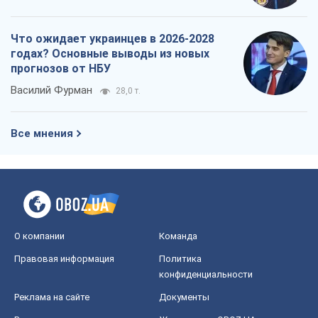
О компании
Команда
Правовая информация
Политика
конфиденциальности
Реклама на сайте
Документы
Редакционная политика
Журналисты OBOZ.UA на месте
событий
OBOZ.UA
Политика
Мир
Расследования
Блоги
Общество
Регионы Украины