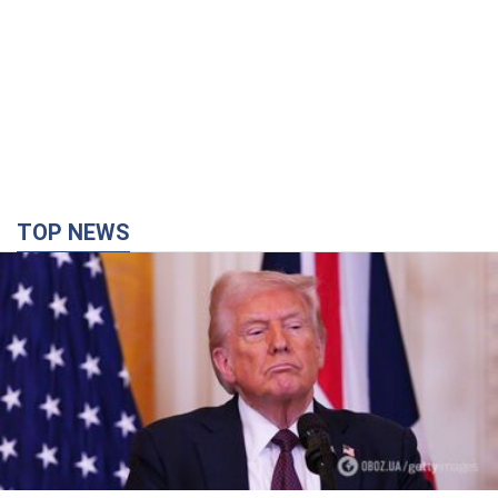
Конец эпохи "фактора Трампа": кто на самом
деле обеспечит Украине защиту от российской
баллистики. Интервью с Безсмертным
Владимир Зеленский встретился с украинским дипломатом и
изложил новое видение войны и роли международных
партнеров в борьбе с Россией
годину тому
5,4 т.
В Киеве в результате российской атаки
пострадали четыре человека. Фото