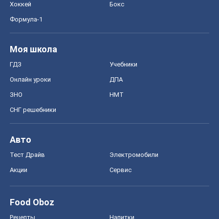
Авто
Тест Драйв
Электромобили
Акции
Сервис
Food Oboz
Рецепты
Напитки
Диеты
Экономика
Рынки и компании
Mакроэкономика
MedOboz
Новости медицины
MAMACLUB