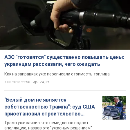
АЗС "готовятся" существенно повышать цены:
украинцам рассказали, чего ожидать
Как на заправках уже переписали стоимость топлива
7.08.2026 22:56
24,0 т.
"Белый дом не является
собственностью Трампа": суд США
приостановил строительство
бального зала стоимостью 400 млн
Трамп уже заявил, что немедленно подаст
долларов
апелляцию, назвав это "ужасным решением"