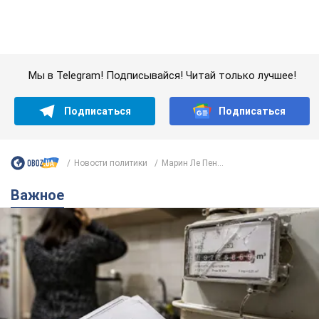
Новости политики
Марин Ле Пен...
Важное
Женщине начислили 729 тыс. грн долга за газ
из-за показаний неисправного счетчика: судья
вынес неожиданное решение
Нужно ли платить долг из-за доначисления
5 часов назад
6,4 т.