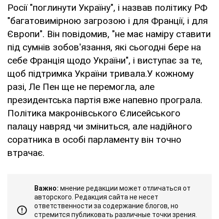
Росії "поглинути Україну", і назвав політику РФ
"багатовимірною загрозою і для Франції, і для
Європи". Він повідомив, "не має наміру ставити
під сумнів зобов'язання, які сьогодні бере на
себе Франція щодо України", і виступає за те,
щоб підтримка України тривала.У кожному
разі, Ле Пен ще не перемогла, але
президентська партія вже напевно програла.
Політика макронівського Єлисейського
палацу навряд чи зміниться, але надійного
соратника в особі парламенту він точно
втрачає.
Важно:
мнение редакции может отличаться от
авторского. Редакция сайта не несет
ответственности за содержание блогов, но
стремится публиковать различные точки зрения.