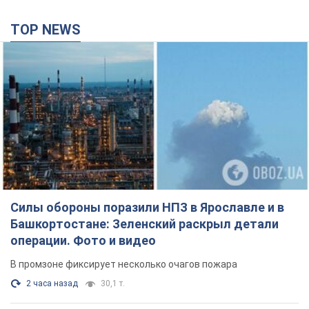
Силы обороны поразили НПЗ в Ярославле и в
Башкортостане: Зеленский раскрыл детали
операции. Фото и видео
В промзоне фиксирует несколько очагов пожара
2 часа назад
30,1 т.
Россия атаковала железнодорожную станцию
в Лозовой в Харьковской области: есть
погибшие и раненые
В результате удара БПЛА были повреждены вокзал,
контактная сеть и подвижной состав; движение поездов до
станции временно приостановлено
3 часа назад
2,9 т.