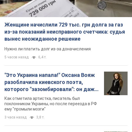
"Это Украина напала!" Оксана Вояж
разоблачила киевского поэта,
которого "зазомбировали": он даже
русского не знал, а теперь хочет
Как отметила артистка, писатель был
геноцида украинцев
поклонником Украины, но после переезда в РФ
ему "промыли мозги"
3 часа назад
3,8 т.
"Был обессилен": в Украине спасли
раненого грифа, выбравшего для
себя нетипичный маршрут. Фото
Пострадавшую птицу обнаружили на границе
Киевской и Черкасской областей
3 часа назад
2,0 т.