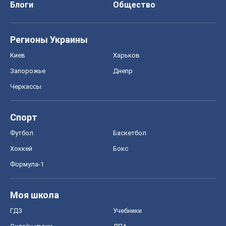
Спорт
Футбол
Баскетбол
Хоккей
Бокс
Формула-1
Моя школа
ГДЗ
Учебники
Онлайн уроки
ДПА
ЗНО
НМТ
СНГ решебники
Авто
Тест Драйв
Электромобили
Акции
Сервис