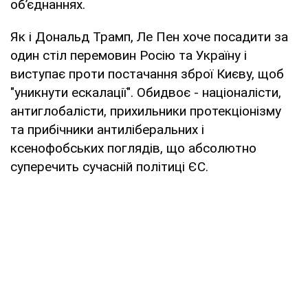
об’єднаннях.
Як і Дональд Трамп, Ле Пен хоче посадити за
один стіл перемовин Росію та Україну і
виступає проти постачання зброї Києву, щоб
"уникнути ескалації". Обидвоє - націоналісти,
антиглобалісти, прихильники протекціонізму
та прибічники антиліберальних і
ксенофобських поглядів, що абсолютно
суперечить сучасній політиці ЄС.