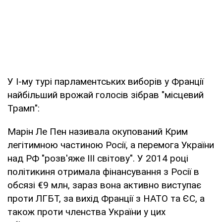
У І-му турі парламентських виборів у Франції
найбільший врожай голосів зібрав "місцевий
Трамп":
Марін Ле Пен називала окупований Крим
легітимною частиною Росії, а перемога України
над РФ "розв'яже ІІІ світову". У 2014 році
політикиня отримала фінансування з Росії в
обсязі €9 млн, зараз вона активно виступає
проти ЛГБТ, за вихід Франції з НАТО та ЄС, а
також проти членства України у цих