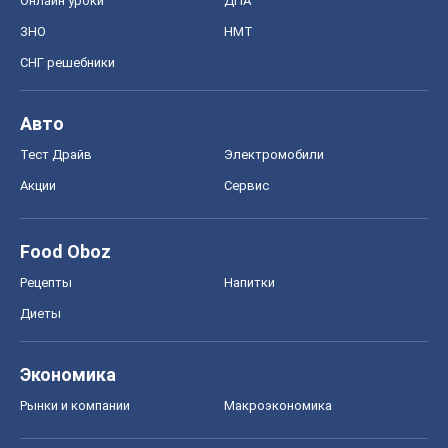
Food Oboz
Рецепты
Напитки
Диеты
Экономика
Рынки и компании
Mакроэкономика
MedOboz
Новости медицины
MAMACLUB
Шоу
Афиша
Сплетни
Красота
Мода