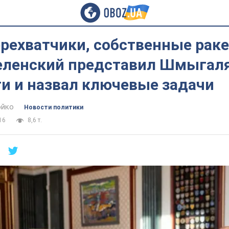
рехватчики, собственные раке
Зеленский представил Шмыгаля
и и назвал ключевые задачи
юйко
Новости политики
16
8,6 т.