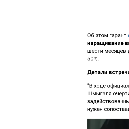
Об этом гарант
наращивание в
шести месяцев 
50%.
Детали встреч
"В ходе официа
Шмыгаля очерти
задействованны
нужен сопостави