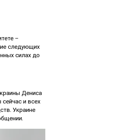
итете –
ение следующих
нных силах до
Украины Дениса
 сейчас и всех
ств. Украине
общении.