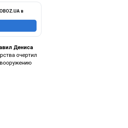
 OBOZ.UA в
авил Дениса
арства очертил
о вооружению