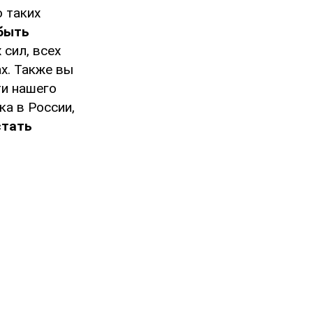
 таких
быть
 сил, всех
х. Также вы
ти нашего
а в России,
тать