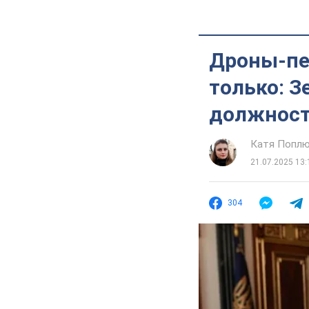
Дроны-пе
только: 
должност
Катя Попл
21.07.2025 13:
304