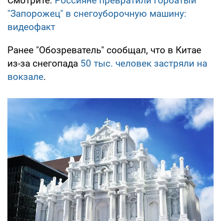
Смотрите:
Россияне превратили горбатый
"Запорожец" в снегоуборочную машину:
видеофакт
Ранее "Обозреватель" сообщал, что в Китае
из-за снегопада
50 тыс. человек застряли на
вокзале
.