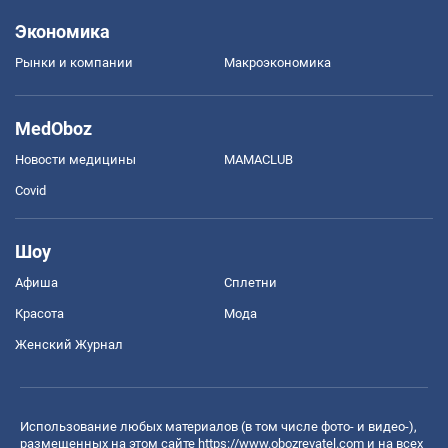
Экономика
Рынки и компании
Mакроэкономика
MedOboz
Новости медицины
MAMACLUB
Covid
Шоу
Афиша
Сплетни
Красота
Мода
Женский Журнал
Использование любых материалов (в том числе фото- и видео-),
размещенных на этом сайте
https://www.obozrevatel.com
и на всех