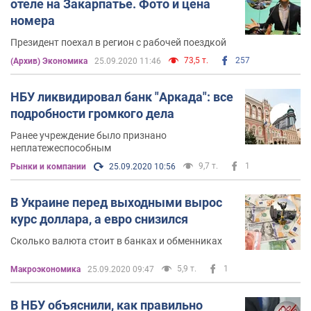
отеле на Закарпатье. Фото и цена
номера
Президент поехал в регион с рабочей поездкой
73,5 т.
257
(Архив) Экономика
25.09.2020 11:46
НБУ ликвидировал банк "Аркада": все
подробности громкого дела
Ранее учреждение было признано
неплатежеспособным
9,7 т.
1
Рынки и компании
25.09.2020 10:56
В Украине перед выходными вырос
курс доллара, а евро снизился
Сколько валюта стоит в банках и обменниках
5,9 т.
1
Mакроэкономика
25.09.2020 09:47
В НБУ объяснили, как правильно