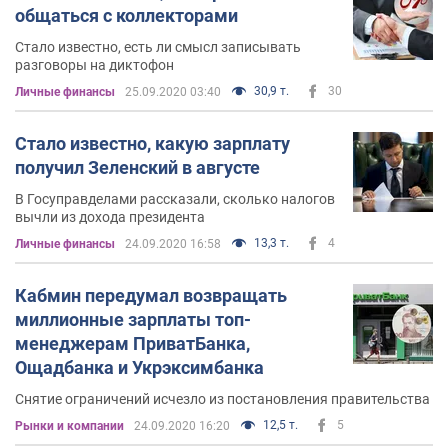
общаться с коллекторами
Стало известно, есть ли смысл записывать
разговоры на диктофон
30,9 т.
30
Личные финансы
25.09.2020 03:40
Стало известно, какую зарплату
получил Зеленский в августе
В Госуправделами рассказали, сколько налогов
вычли из дохода президента
13,3 т.
4
Личные финансы
24.09.2020 16:58
Кабмин передумал возвращать
миллионные зарплаты топ-
менеджерам ПриватБанка,
Ощадбанка и Укрэксимбанка
Снятие ограничений исчезло из постановления правительства
12,5 т.
5
Рынки и компании
24.09.2020 16:20