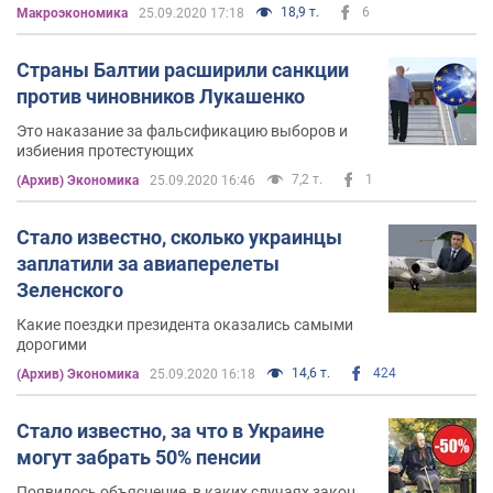
18,9 т.
6
Mакроэкономика
25.09.2020 17:18
Страны Балтии расширили санкции
против чиновников Лукашенко
Это наказание за фальсификацию выборов и
избиения протестующих
7,2 т.
1
(Архив) Экономика
25.09.2020 16:46
Стало известно, сколько украинцы
заплатили за авиаперелеты
Зеленского
Какие поездки президента оказались самыми
дорогими
14,6 т.
424
(Архив) Экономика
25.09.2020 16:18
Стало известно, за что в Украине
могут забрать 50% пенсии
Появилось объяснение, в каких случаях закон