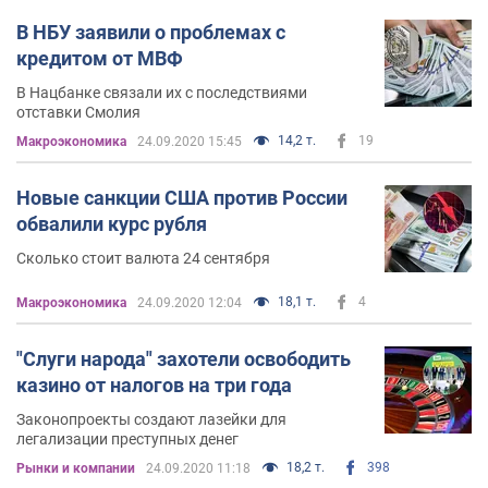
В НБУ заявили о проблемах с
кредитом от МВФ
В Нацбанке связали их с последствиями
отставки Смолия
14,2 т.
19
Mакроэкономика
24.09.2020 15:45
Новые санкции США против России
обвалили курс рубля
Сколько стоит валюта 24 сентября
18,1 т.
4
Mакроэкономика
24.09.2020 12:04
"Слуги народа" захотели освободить
казино от налогов на три года
Законопроекты создают лазейки для
легализации преступных денег
18,2 т.
398
Рынки и компании
24.09.2020 11:18