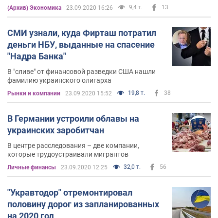
9,4 т.
13
(Архив) Экономика
23.09.2020 16:26
СМИ узнали, куда Фирташ потратил
деньги НБУ, выданные на спасение
"Надра Банка"
В "сливе" от финансовой разведки США нашли
фамилию украинского олигарха
19,8 т.
38
Рынки и компании
23.09.2020 15:52
В Германии устроили облавы на
украинских заробитчан
В центре расследования – две компании,
которые трудоустраивали мигрантов
32,0 т.
56
Личные финансы
23.09.2020 12:25
"Укравтодор" отремонтировал
половину дорог из запланированных
на 2020 год