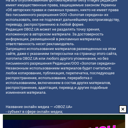
На все опубликованные фотоматериалы Getty Images редакция
имеет имущественные права, защищаемые законом Украины
«Об авторских правах и смежных правах», никто не имеет права
без письменного разрешения ООО «Золотая середина» их
использовать, они не подлежат дальнейшему воспроизводству,
переводу, распространению в любой форме.
Редакция OBOZ.UA может не разделять точку зрения,
изложенную в авторском материале. За достоверность
информации, размещенной в рекламных материалах,
ответственность несет рекламодатель.
Запрещено использование материалов размещенных на этом
сайте, даже с указанием гиперссылки на страницу этого сайта,
логотипа OBOZ.UA или любого другого упоминания, но без
письменного разрешения Редакции/ООО «Золотая середина»
Незаконным использованием материалов будет считаться:
любое копирование, публикация, перепечатка, последующее
распространение, использование, переработка с
использованием, включением в состав других материалов,
распространение, адаптация, перевод и другие подобные
изменения материала.
Название онлайн медиа — «OBOZ.UA»
- субъект в сфере онлайн медиа;
- идентификатор медиа — R40-06156;
- почтовый адрес — ул. Деревообрабатывающая, д. 7, г. Киев,
01013;