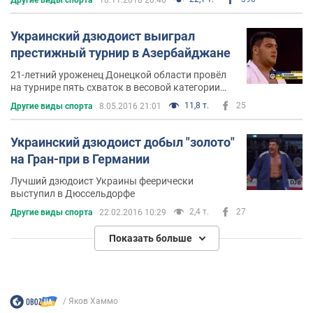
Украинский дзюдоист выиграл
престижный турнир в Азербайджане
21-летний уроженец Донецкой области провёл
на турнире пять схваток в весовой категории
+100кг
11,8 т.
25
Другие виды спорта
8.05.2016 21:01
Украинский дзюдоист добыл "золото"
на Гран-при в Германии
Лучший дзюдоист Украины феерически
выступил в Дюссельдорфе
2,4 т.
27
Другие виды спорта
22.02.2016 10:29
Показать больше
Яков Хаммо