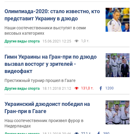
Олимпиада-2020: стало известно, кто
представит Украину в дзюдо
Наши соотечественники выступят в семи
весовых категориях
1,0 т.
Другие виды спорта
15.06.2021 12:25
Гимн Украины на Гран-при по дзюдо
вызвал восторг у зрителей -
видеофакт
Престижный турнир прошел в Гааге
131,0 т.
1200
Другие виды спорта
18.11.2018 21:12
Украинский дзюдоист победил на
Гран-при в Гааге
Наш соотечественник произвел фурор в
Нидерландах
22,1 т.
390
Другие виды спорта
18.11.2018 20:46