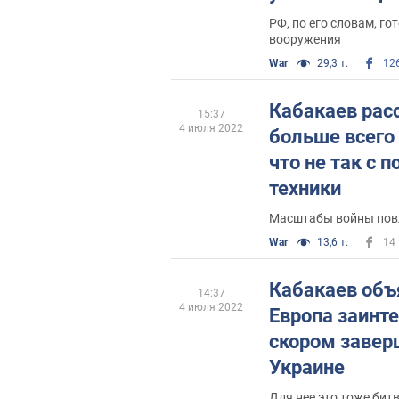
фронте для В
РФ, по его словам, г
вооружения
War
29,3 т.
12
Кабакаев расс
15:37
4 июля 2022
больше всего 
что не так с 
техники
Масштабы войны повл
War
13,6 т.
14
Кабакаев объ
14:37
4 июля 2022
Европа заинте
скором завер
Украине
Для нее это тоже бит