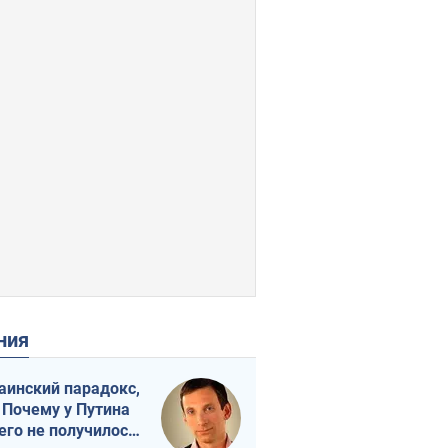
ения
аинский парадокс,
 Почему у Путина
его не получилось