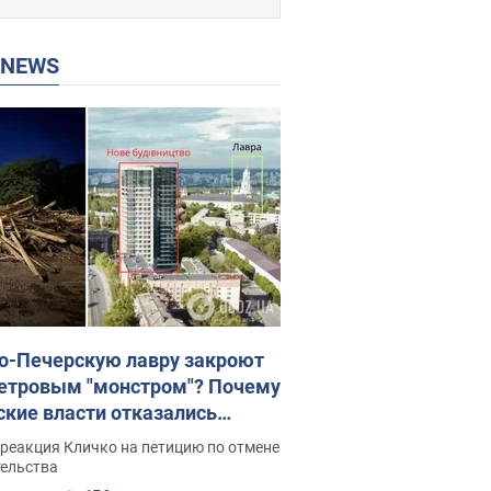
P NEWS
о-Печерскую лавру закроют
етровым "монстром"? Почему
ские власти отказались
новить строительство
реакция Кличко на петицию по отмене
скреба "московского
тельства