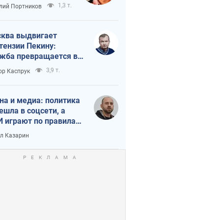
краиной
1,3 т.
лий Портников
ква выдвигает
тензии Пекину:
жба превращается в
исимость России от
3,9 т.
ор Каспрук
ая
на и медиа: политика
ешла в соцсети, а
 играют по правилам
Tube
л Казарин