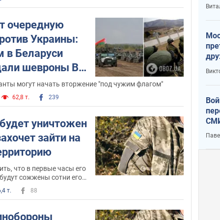
с У
Вита
ит очередную
Мос
ротив Украины:
пре
 в Беларуси
дру
дали шевроны ВС
зав
Викт
Кит
а
анты могут начать вторжение "под чужим флагом"
62,8 т.
239
Вой
пер
СМИ
 будет уничтожен
You
ахочет зайти на
Паве
ерриторию
ть, что в первые часы его
будут сожжены сотни его
ругой техники
,4 т.
88
инобороны