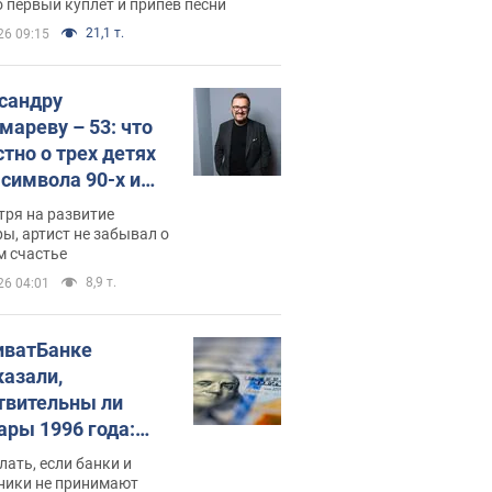
 первый куплет и припев песни
21,1 т.
26 09:15
сандру
мареву – 53: что
стно о трех детях
-символа 90-х и
они выглядят
тря на развитие
ы, артист не забывал о
м счастье
8,9 т.
26 04:01
иватБанке
казали,
твительны ли
ары 1996 года:
имают ли
лать, если банки и
нники и банки
ники не принимают