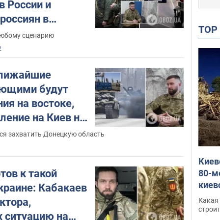
в России и
россиян в
TO
любому сценарию
2
ближайшие
ающими будут
ия на востоке,
ление на Киев не
я захватить Донецкую область
Киев
тов к такой
80-м
киев
Украине: Кабакаев
оста
ктора,
Какая 
небо
строи
 ситуацию на