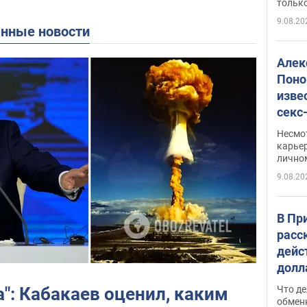
только
9.08.20
анные новости
Алек
Поно
изве
секс
как 
Несмо
карьер
лично
9.08.20
В Пр
расс
дейс
долл
прин
": Кабакаев оценил, каким
Что де
обме
обмен