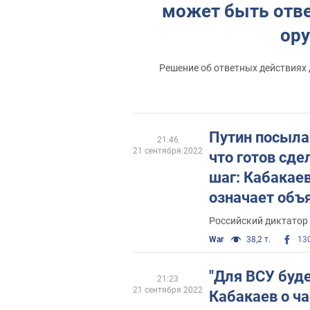
может быть отве
ор
Решение об ответных действиях
Путин посыла
21:46
21 сентября 2022
что готов сде
шаг: Кабакаев
означает объ
мобилизации 
Российский диктатор
War
38,2 т.
13
"Для ВСУ буде
21:23
21 сентября 2022
Кабакаев о ч