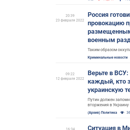
болит
Россия готов
20:39
23 февраля 2022
провокацию п
размещенным
военным раз
РБ – разведк
Таким образом оккуп
Криминальные новости
Верьте в ВСУ:
09:22
12 февраля 2022
каждый, кто з
украинскую т
Путин должен запомни
вторжения в Украину 
танков, БТР, БМП и д
(Архив) Политика
36
Ситуация в М
16:34