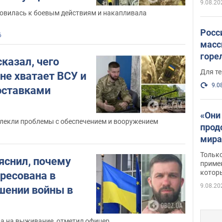
веру
9.08.20
СУ
отовилась к боевым действиям и накапливала
Росс
6
масс
горе
казал, чего
есть
Для те
не хватает ВСУ и
9.0
поставками
«Они
екли проблемы с обеспечением и вооружением
прод
мира
росс
Тольк
яснил, почему
обст
примен
котор
ресована в
9.08.20
шении войны в
ва на выживание, отметил офицер