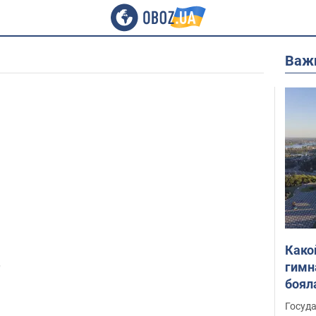
Важ
Како
гимн
"
боял
этом
Госуд