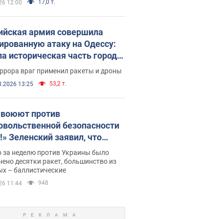
ющего"
17,0 т.
26 12:00
ийская армия совершила
ированную атаку на Одессу:
ла историческая часть города,
 пострадавшие. Фото и видео
ррора враг применил ракеты и дроны
53,2 т.
8.2026 13:25
 воюют против
овольственной безопасности
!» Зеленский заявил, что
ийская армия вновь
о за неделю против Украины было
реляла порт в Одессе
ено десятки ракет, большинство из
ых – баллистические
948
26 11:44