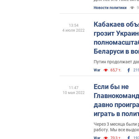
Новости политики
9
Кабакаев объ
13:54
4 июля 2022
грозит Украин
полномасштаб
Беларуси в во
Путин продолжает да
War
65,7 т.
21
Если бы не
11:47
10 мая 2022
Главнокоман
давно проигр
играть в поли
Через 3 месяца были 
работу. Мы все выдох
появился человек, кот
War
70,3 т.
19