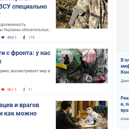
 ВСУ специально
?
адолженность
ы Украины обязательных
им составляет 1 млрд
48,8 т.
174
и с фронта: у нас
В п
х
миф
димо, высматривает мир в
Кон
гла
Дмит
лов
56,1 т.
81
окк
Рек
вцев и врагов
и, 
вра
 и как можно
Диа
Алек
тре