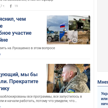
,7 т.
19
яснил, чем
е
ное участие
йне
вить на Лукашенко в этом вопросе
9
дующий, мы бы
али. Прекратите
Мн
тику
Укр
разблокированы все программы, все запустилось в
или
ли и начали работать, потому что увидели, что
нич
орому не безразлично, у которого за это все безобразие
2