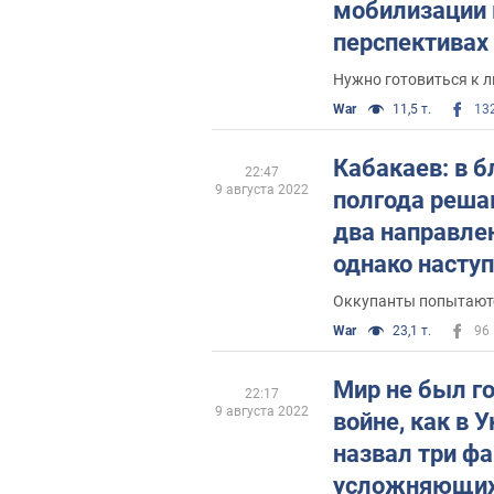
мобилизации 
перспективах 
Украине
Нужно готовиться к 
War
11,5 т.
13
Кабакаев: в 
22:47
9 августа 2022
полгода реш
два направлен
однако наступ
исключено
Оккупанты попытаютс
War
23,1 т.
96
Мир не был го
22:17
9 августа 2022
войне, как в 
назвал три фа
усложняющих