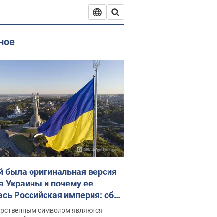
ное
й была оригинальная версия
а Украины и почему ее
ась Российская империя: об
 не рассказывают в школе
арственным символом являются