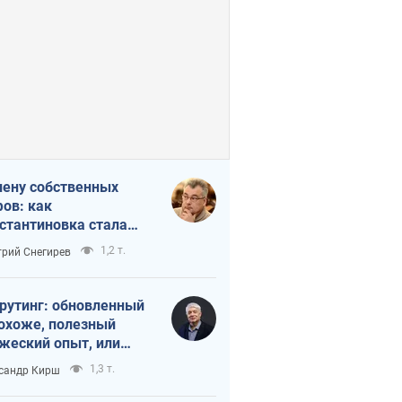
лену собственных
ов: как
стантиновка стала
вной идеологической
1,2 т.
рий Снегирев
ушкой для российских
упантов
рутинг: обновленный
похоже, полезный
жеский опыт, или
лектика
1,3 т.
сандр Кирш
бовательной трусости