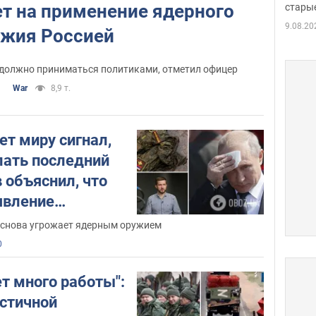
т на применение ядерного
стары
таки
9.08.20
ужия Россией
 должно приниматься политиками, отметил офицер
War
8,9 т.
ет миру сигнал,
лать последний
 объяснил, что
явление
в РФ
 снова угрожает ядерным оружием
0
т много работы":
астичной