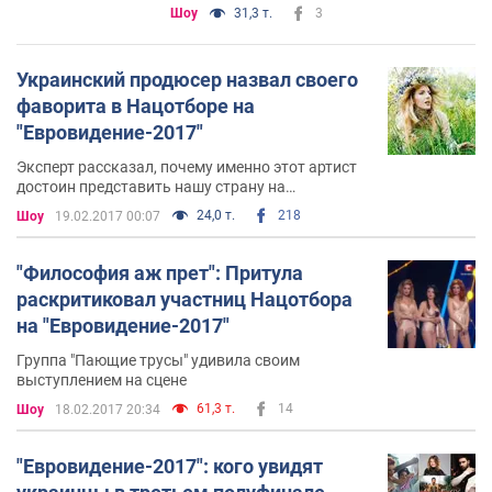
Шоу
31,3 т.
3
Украинский продюсер назвал своего
фаворита в Нацотборе на
"Евровидение-2017"
Эксперт рассказал, почему именно этот артист
достоин представить нашу страну на
международном конкурсе
24,0 т.
218
Шоу
19.02.2017 00:07
"Философия аж прет": Притула
раскритиковал участниц Нацотбора
на "Евровидение-2017"
Группа "Пающие трусы" удивила своим
выступлением на сцене
61,3 т.
14
Шоу
18.02.2017 20:34
"Евровидение-2017": кого увидят