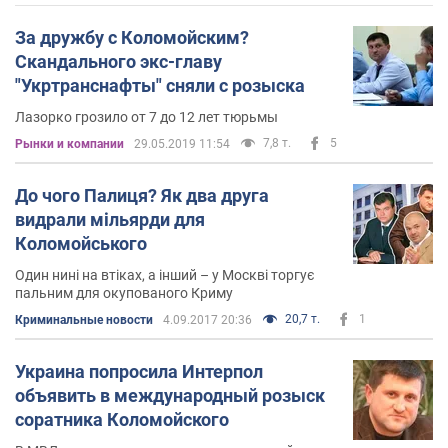
За дружбу с Коломойским?
Скандального экс-главу
"Укртранснафты" сняли с розыска
Лазорко грозило от 7 до 12 лет тюрьмы
7,8 т.
5
Рынки и компании
29.05.2019 11:54
До чого Палиця? Як два друга
видрали мільярди для
Коломойського
Один нині на втіках, а інший – у Москві торгує
пальним для окупованого Криму
20,7 т.
1
Криминальные новости
4.09.2017 20:36
Украина попросила Интерпол
объявить в международный розыск
соратника Коломойского