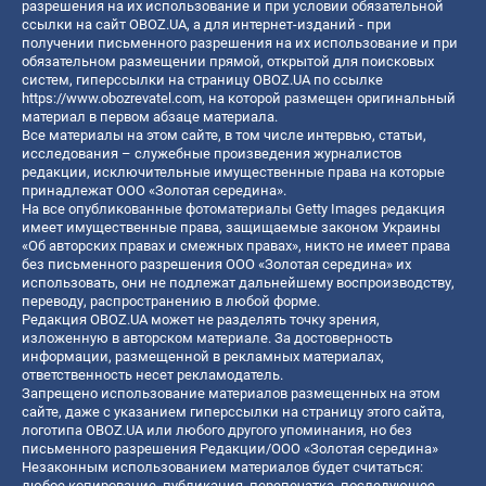
разрешения на их использование и при условии обязательной
ссылки на сайт OBOZ.UA, а для интернет-изданий - при
получении письменного разрешения на их использование и при
обязательном размещении прямой, открытой для поисковых
систем, гиперссылки на страницу OBOZ.UA по ссылке
https://www.obozrevatel.com
, на которой размещен оригинальный
материал в первом абзаце материала.
Все материалы на этом сайте, в том числе интервью, статьи,
исследования – служебные произведения журналистов
редакции, исключительные имущественные права на которые
принадлежат ООО «Золотая середина».
На все опубликованные фотоматериалы Getty Images редакция
имеет имущественные права, защищаемые законом Украины
«Об авторских правах и смежных правах», никто не имеет права
без письменного разрешения ООО «Золотая середина» их
использовать, они не подлежат дальнейшему воспроизводству,
переводу, распространению в любой форме.
Редакция OBOZ.UA может не разделять точку зрения,
изложенную в авторском материале. За достоверность
информации, размещенной в рекламных материалах,
ответственность несет рекламодатель.
Запрещено использование материалов размещенных на этом
сайте, даже с указанием гиперссылки на страницу этого сайта,
логотипа OBOZ.UA или любого другого упоминания, но без
письменного разрешения Редакции/ООО «Золотая середина»
Незаконным использованием материалов будет считаться:
любое копирование, публикация, перепечатка, последующее