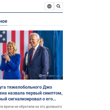
ное
уга тяжелобольного Джо
ена назвала первый симптом,
рый сигнализировал о его
ессивном" раке
а врачи не обратили на это должного