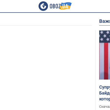
Важ
Супр
Байд
кото
"агр
Сначал