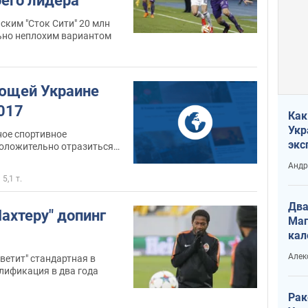
оего лидера
ким "Сток Сити" 20 млн
ьно неплохим вариантом
ющей Украине
017
Как
Укр
ое спортивное
экс
оложительно отразиться
неф
Андр
5,1 т.
Два
ахтеру" допинг
Маг
кал
Алек
ветит" стандартная в
лификация в два года
Рак