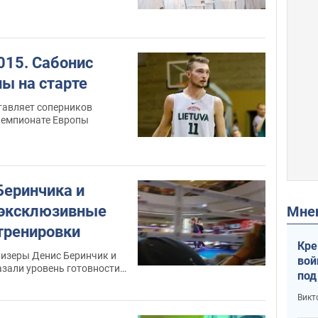
015. Сабонис
ы на старте
тавляет соперников
чемпионате Европы
Беринчика и
 эксклюзивные
Мн
 тренировки
Кре
изеры Денис Беринчик и
вой
азали уровень готовности
под
нальном ринге
кри
Викт
лог