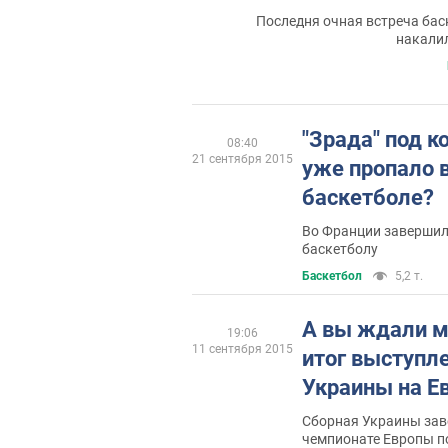
Последня очная встреча бас
накали
"Зрада" под к
08:40
21 сентября 2015
уже пропало 
баскетболе?
Во Франции завершил
баскетболу
Баскетбол
5,2 т.
А вы ждали м
19:06
11 сентября 2015
итог выступл
Украины на Е
Сборная Украины зав
чемпионате Европы по