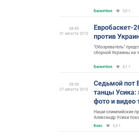
Баскетбол
3,0 т.
Евробаскет-2
08:45
31 августа 2015
против Украин
"Обозреватель" предс
сборной Украины на 
Баскетбол
4,1 т.
Седьмой пот 
08:50
27 августа 2015
танцы Усика:
фото и видео
Наши олимпийские пр
Александр Усики пок
к боям на профессио
Бокс
5,3 т.