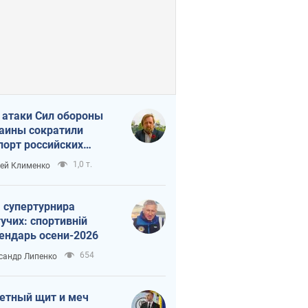
 атаки Сил обороны
аины сократили
порт российских
тепродуктов
1,0 т.
ей Клименко
 супертурнира
учих: спортивній
ендарь осени-2026
654
сандр Липенко
етный щит и меч