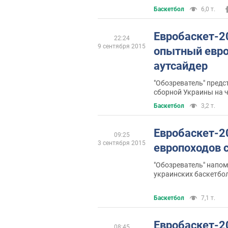
выйти в плей-офф
Баскетбол
6,0 т.
Евробаскет-2
22:24
9 сентября 2015
опытный евро
аутсайдер
"Обозреватель" предс
сборной Украины на 
Баскетбол
3,2 т.
Евробаскет-2
09:25
3 сентября 2015
европоходов 
"Обозреватель" напо
украинских баскетбо
чемпионатах Европы
Баскетбол
7,1 т.
Евробаскет-2
08:45