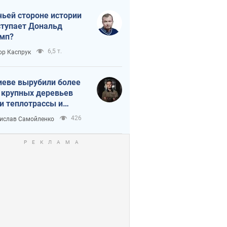
чьей стороне истории
тупает Дональд
мп?
6,5 т.
ор Каспрук
иеве вырубили более
 крупных деревьев
и теплотрассы и
реки Генплану
426
ислав Самойленко