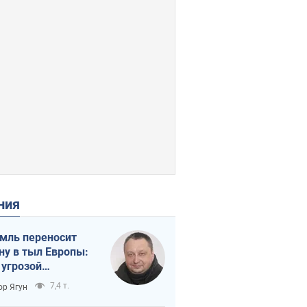
ения
мль переносит
ну в тыл Европы:
 угрозой
тическая
7,4 т.
ор Ягун
истика