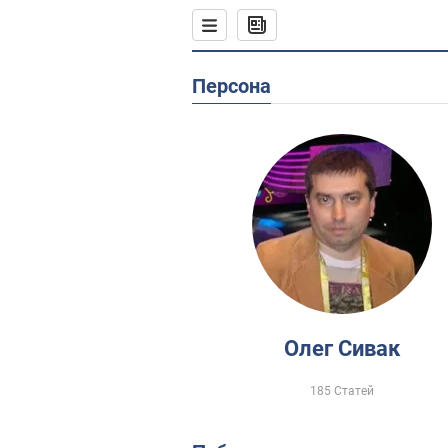
Персона
Олег Сивак
185 Статей