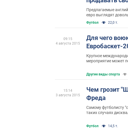
продавать св
Предлагаемые английс
евро выглядят довол
Футбол
22,0 т.
Для чего вою
09:15
4 августа 2015
Евробаскет-2
Крупное международн
мероприятие может п
на имидже Украины
Другие виды спорта
Чем грозит "Ш
15:14
3 августа 2015
Фреда
Самому футболисту "с
таких случаях дисква
Футбол
14,5 т.