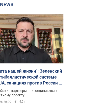
P NEWS
ита нашей жизни": Зеленский
нтибаллистической системе
JA, санкциях против России и
ержке аграриев. Видео
ейские партнеры присоединяются к
стному проекту
4,5 т.
26 20:20