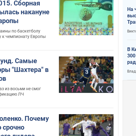
015. Сборная
На 
ылась накануне
выс
Европы
Тра
аины по баскетболу
Викт
у к чемпионату Европы
В К
300
аунд. Самые
рад
воп
ры "Шахтера" в
Влад
ов
аз из восьми не смог
ификацию ЛЧ
оленко. Почему
о срочно