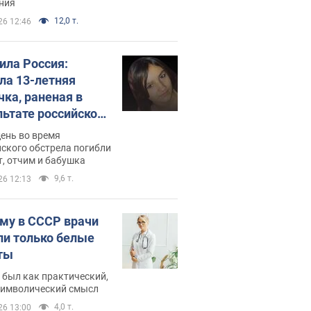
ния
12,0 т.
26 12:46
била Россия:
ла 13-летняя
чка, раненая в
льтате российской
и на Сумскую
день во время
сть. Фото
ского обстрела погибли
т, отчим и бабушка
9,6 т.
26 12:13
му в СССР врачи
ли только белые
ты
 был как практический,
 символический смысл
4,0 т.
26 13:00