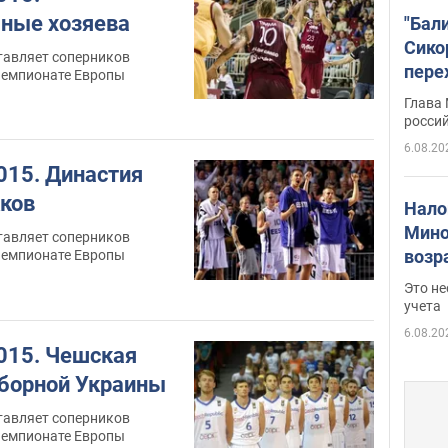
ные хозяева
"Бал
Сико
тавляет соперников
пере
чемпионате Европы
Укра
Глава
росси
6.08.20
015. Династия
кков
Нало
Мино
тавляет соперников
возра
чемпионате Европы
нужн
Это н
учета
6.08.20
015. Чешская
борной Украины
тавляет соперников
чемпионате Европы