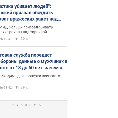
истика убивает людей":
рский призвал обсудить
хват вражеских ракет над
иной
 МИД Польши призвал сбивать
йские ракеты над Украиной
2,0 т.
26 19:47
говая служба передаст
бороны данные о мужчинах в
сте от 18 до 60 лет: зачем это
о
еобходимо для проверки воинского
8,9 т.
26 18:42