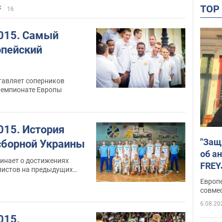
TO
16
015. Самый
пейский
тавляет соперников
чемпионате Европы
015. История
"Защ
сборной Украины
об а
минает о достижениях
FREY
листов на предыдущих
подд
Европ
совме
6.08.20
015.