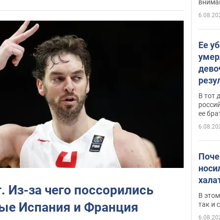
внима
6.08.20
Ее у
умер
дево
резу
атак
В тот 
обла
россий
ее бра
6.08.20
Поче
носи
хала
г. Из-за чего поссорились
В этом
ые Испания и Франция
так и
6.08.20