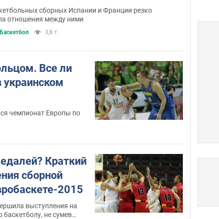
кетбольных сборных Испании и Франции резко
ла отношения между ними
Баскетбол
3,8 т.
ольцом. Все ли
в украинском
ся чемпионат Европы по
едалей? Краткий
ения сборной
вробаскете-2015
ершила выступления на
 баскетболу, не сумев