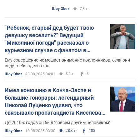
его вечеринки в Украине
Шоу Oboz
7,8 т.
"Ребенок, старый дед будет твою
девушку веселить?" Ведущий
"Миколиної погоди" рассказал о
курьезном случае с фанатом в
магазине
Ему совершенно не мешает внимание поклонников, если они
ведут себя адекватно
8,4 т.
3
Шоу Oboz
20.08.2025 04:01
Имел конюшню в Конча-Заспе и
большие гонорары: легендарный
Николай Луценко удивил, что
связывало пропагандиста Киселева с
Украиной
До 2010-х годов он был "совсем другим человеком"
28,3 т.
108
Шоу Oboz
19.08.2025 03:30