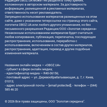
Редакция OBOZ.UA может не разделять точку зрения,
изложенную в авторском материале. За достоверность
информации, размещенной в рекламных материалах,
ответственность несет рекламодатель.
Запрещено использование материалов размещенных на этом
сайте, даже с указанием гиперссылки на страницу этого сайта,
логотипа OBOZ.UA или любого другого упоминания, но без
письменного разрешения Редакции/ООО «Золотая середина»
Незаконным использованием материалов будет считаться:
любое копирование, публикация, перепечатка, последующее
распространение, использование, переработка с
использованием, включением в состав других материалов,
распространение, адаптация, перевод и другие подобные
изменения материала.
Название онлайн медиа — «OBOZ.UA»
- субъект в сфере онлайн медиа;
- идентификатор медиа — R40-06156;
- почтовый адрес — ул. Деревообрабатывающая, д. 7, г. Киев,
01013;
- адрес электронной почты —
[email protected]
; - телефон — (044)
585 46 20
© 2026 Все права защищены, ООО "Золотая середина".