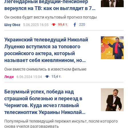
Легендарный ведущий-пенсионер
вернулся на ТВ: как он выглядит в 75
лет
Он снова будет вести культовый прогноз погоды
99,4 т.
220
Шоу Oboz
5.06.2025 16:05
Украинский телеведущий Николай
Луценко вступился за топового
российского актера, который
называет себя киевлянином, но
молчит о войне
Они вместе снимались в известном фильме
15,4 т.
Люди
6.06.2024 15:04
Безумный успех, победа над
страшной болезнью и переезд в
Чернигов. Куда исчез главный
телесиноптик Украины Николай
Луценко
Популярный телеведущий пережил инсульт, после которого
снова учился разговаривать