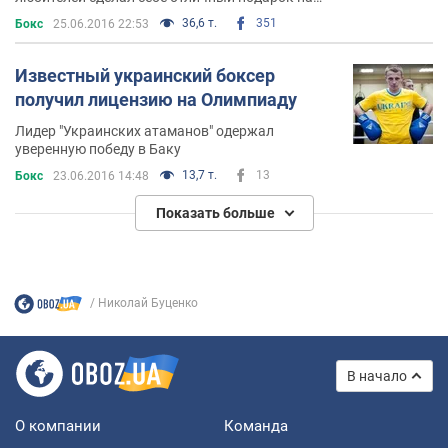
день рождения
36,6 т.
351
Бокс
25.06.2016 22:53
Известный украинский боксер
получил лицензию на Олимпиаду
Лидер "Украинских атаманов" одержал
уверенную победу в Баку
13,7 т.
13
Бокс
23.06.2016 14:48
Показать больше
Николай Буценко
В начало
О компании
Команда