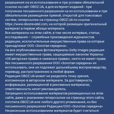
разрешения на их использование и при условии обязательной
ссылки на сайт OBOZ.UA, а для интернет-изданий - при
получении письменного разрешения на их использование и при
обязательном размещении прямой, открытой для поисковых
систем, гиперссылки на страницу OBOZ.UA по ссылке
https://www.obozrevatel.com
, на которой размещен оригинальный
материал в первом абзаце материала.
Все материалы на этом сайте, в том числе интервью, статьи,
исследования – служебные произведения журналистов
редакции, исключительные имущественные права на которые
принадлежат ООО «Золотая середина».
На все опубликованные фотоматериалы Getty Images редакция
имеет имущественные права, защищаемые законом Украины
«Об авторских правах и смежных правах», никто не имеет права
без письменного разрешения ООО «Золотая середина» их
использовать, они не подлежат дальнейшему воспроизводству,
переводу, распространению в любой форме.
Редакция OBOZ.UA может не разделять точку зрения,
изложенную в авторском материале. За достоверность
информации, размещенной в рекламных материалах,
ответственность несет рекламодатель.
Запрещено использование материалов размещенных на этом
сайте, даже с указанием гиперссылки на страницу этого сайта,
логотипа OBOZ.UA или любого другого упоминания, но без
письменного разрешения Редакции/ООО «Золотая середина»
Незаконным использованием материалов будет считаться: