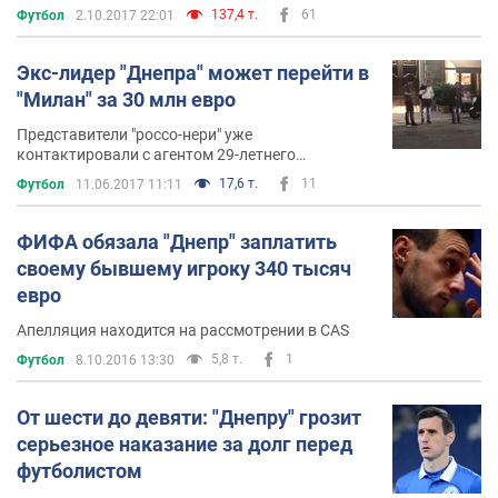
137,4 т.
61
Футбол
2.10.2017 22:01
Экс-лидер "Днепра" может перейти в
"Милан" за 30 млн евро
Представители "россо-нери" уже
контактировали с агентом 29-летнего
футболиста
17,6 т.
11
Футбол
11.06.2017 11:11
ФИФА обязала "Днепр" заплатить
своему бывшему игроку 340 тысяч
евро
Апелляция находится на рассмотрении в CAS
5,8 т.
1
Футбол
8.10.2016 13:30
От шести до девяти: "Днепру" грозит
серьезное наказание за долг перед
футболистом