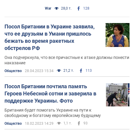
War
28,0 т.
128
Посол Британии в Украине заявила,
что ее друзьям в Умани пришлось
бежать во время ракетных
обстрелов РФ
Она подчеркнула, что все причастные к атаке должны понести
наказание
21,2 т.
113
Общество
28.04.2023 15:34
Посол Британии почтила память
Героев Небесной сотни и заверила в
поддержке Украины. Фото
Британия будет помогать Украине на пути к
свободному и богатому европейскому будущему
1,1 т.
93
Общество
18.02.2023 14:29