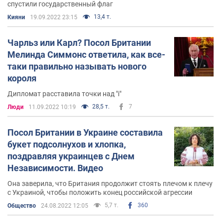
спустили государственный флаг
13,4 т.
Кияни
19.09.2022 23:15
Чарльз или Карл? Посол Британии
Мелинда Симмонс ответила, как все-
таки правильно называть нового
короля
Дипломат расставила точки над "і"
28,5 т.
7
Люди
11.09.2022 10:19
Посол Британии в Украине составила
букет подсолнухов и хлопка,
поздравляя украинцев с Днем
Независимости. Видео
Она заверила, что Британия продолжит стоять плечом к плечу
с Украиной, чтобы положить конец российской агрессии
5,7 т.
360
Общество
24.08.2022 12:05