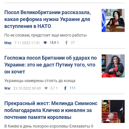
Посол Великобритании рассказала,
какая реформа нужна Украине для
вступления в НАТО
По ее словам, предстоит еще много работы
18,9 т.
27
Мир
7.11.2022 11:31
Госпожа посол Британии об ударах по
Украине: это не даст Путину того, что
он хочет
Украинцы намерены стоять до конца
3,7 т.
111
War
23.10.2022 00:40
Прекрасный жест: Мелинда Симмонс
поблагодарила Кличко и киевлян за
почтение памяти королевы
В Киеве в день похорон королевы Елизаветы II