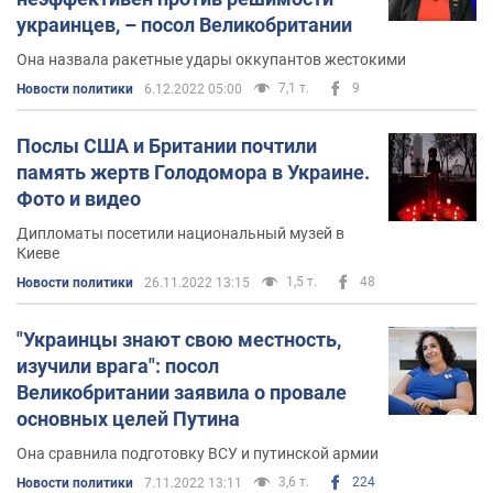
украинцев, – посол Великобритании
Она назвала ракетные удары оккупантов жестокими
7,1 т.
9
Новости политики
6.12.2022 05:00
Послы США и Британии почтили
память жертв Голодомора в Украине.
Фото и видео
Дипломаты посетили национальный музей в
Киеве
1,5 т.
48
Новости политики
26.11.2022 13:15
"Украинцы знают свою местность,
изучили врага": посол
Великобритании заявила о провале
основных целей Путина
Она сравнила подготовку ВСУ и путинской армии
3,6 т.
224
Новости политики
7.11.2022 13:11