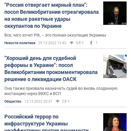
"Россия отвергает мирный план":
посол Великобритании отреагировала
на новые ракетные удары
оккупантов по Украине
Все, чего хочет РФ, – это полная оккупация Украины
6,8 т.
1
Новости политики
29.12.2022 12:43
"Хороший день для судебной
реформы в Украине": посол
Великобритании прокомментировала
решение о ликвидации ОАСК
Она также призвала назначать судей во вновь созданную
инстанцию через ВККС и ВСП
2,8 т.
Общество
13.12.2022 20:37
Российский террор по
инфраструктуре Украины
неэффективен против решимости