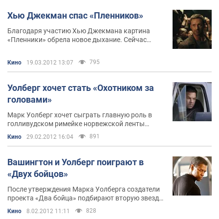
Хью Джекман спас «Пленников»
Благодаря участию Хью Джекмана картина
«Пленники» обрела новое дыхание. Сейчас
проект запускается под руководством канадца
Дени Вильнёва
795
Кино
19.03.2012 13:07
Уолберг хочет стать «Охотником за
головами»
Марк Уолберг хочет сыграть главную роль в
голливудском римейке норвежской ленты
«Охотники за головами»
891
Кино
29.02.2012 16:04
Вашингтон и Уолберг поиграют в
«Двух бойцов»
После утверждения Марка Уолберга создатели
проекта «Два бойца» подбирают вторую звезду.
Сейчас переговоры ведет Дензел Вашингтон
828
Кино
8.02.2012 11:11