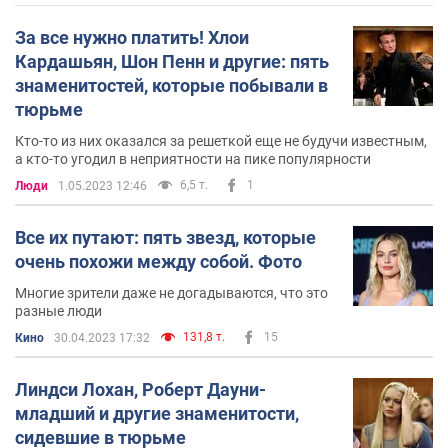
За все нужно платить! Хлои
Кардашьян, Шон Пенн и другие: пять
знаменитостей, которые побывали в
тюрьме
Кто-то из них оказался за решеткой еще не будучи известным,
а кто-то угодил в неприятности на пике популярности
6,5 т.
1
Люди
1.05.2023 12:46
Все их путают: пять звезд, которые
очень похожи между собой. Фото
Многие зрители даже не догадываются, что это
разные люди
131,8 т.
15
Кино
30.04.2023 17:32
Линдси Лохан, Роберт Дауни-
младший и другие знаменитости,
сидевшие в тюрьме