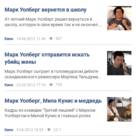
Марк Уолберг вернется в школу
41-летний Марк Уолберг решил вернуться в
школу, которую в свое время так и не окончил.
Уже в конце июня актер планирует приступить к
занятиям
927
Кино
14.06.2012 11:38
Марк Уолберг отправится искать
убийц жены
Марк Уолберг сыграет в голливудском дебюте
скандинавского режиссера Мортена Тильдума
под названием The Disciple Program
735
Кино
23.05.2012 17:16
Марк Уолберг, Мила Кунис и медведь
Кадры из комедии "Третий лишний" с Марком
Уолбергом и Милой Кунис в главных ролях
2,2 т.
Кино
5.04.2012 10:53