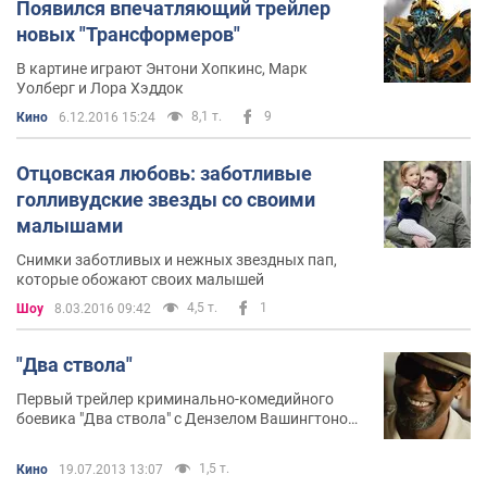
Появился впечатляющий трейлер
новых "Трансформеров"
В картине играют Энтони Хопкинс, Марк
Уолберг и Лора Хэддок
8,1 т.
9
Кино
6.12.2016 15:24
Отцовская любовь: заботливые
голливудские звезды со своими
малышами
Снимки заботливых и нежных звездных пап,
которые обожают своих малышей
4,5 т.
1
Шоу
8.03.2016 09:42
"Два ствола"
Первый трейлер криминально-комедийного
боевика "Два ствола" с Дензелом Вашингтоном
и Марком Уолбергом в главных ролях
1,5 т.
Кино
19.07.2013 13:07