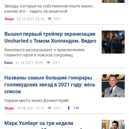
Звезды, которые на собственном опыте знают,
каково это – сидеть за решеткой
5,8 т.
Люди
22.12.2021 05:15
Вышел первый трейлер экранизации
Uncharted с Томом Холландом. Видео
Кинолента рассказывает о приключениях
главного героя в поисках сокровищ
2,9 т.
Кино
21.10.2021 19:25
Названы самые большие гонорары
голливудских звезд в 2021 году: весь
список
Первое место занял Дэниел Крейг
3,6 т.
149
Люди
19.08.2021 10:12
Марк Уолберг за три недели