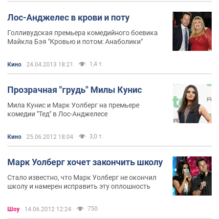
Лос-Анджелес в крови и поту
Голливудская премьера комедийного боевика
Майкла Бэя "Кровью и потом: Анаболики"
1,4 т.
Кино
24.04.2013 18:21
Прозрачная "грудь" Милы Кунис
Мила Кунис и Марк Уолберг на премьере
комедии "Тед" в Лос-Анджелесе
3,0 т.
Кино
25.06.2012 18:04
Марк Уолберг хочет закончить школу
Стало известно, что Марк Уолберг не окончил
школу и намерен исправить эту оплошность
750
Шоу
14.06.2012 12:24