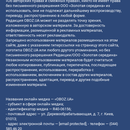
«Об авторских правах и смежных правах», никто не имеет права
без письменного разрешения ООО «Золотая середина» их
использовать, они не подлежат дальнейшему воспроизводству,
переводу, распространению в любой форме.
Редакция OBOZ.UA может не разделять точку зрения,
изложенную в авторском материале. За достоверность
информации, размещенной в рекламных материалах,
ответственность несет рекламодатель.
Запрещено использование материалов размещенных на этом
сайте, даже с указанием гиперссылки на страницу этого сайта,
логотипа OBOZ.UA или любого другого упоминания, но без
письменного разрешения Редакции/ООО «Золотая середина»
Незаконным использованием материалов будет считаться:
любое копирование, публикация, перепечатка, последующее
распространение, использование, переработка с
использованием, включением в состав других материалов,
распространение, адаптация, перевод и другие подобные
изменения материала.
Название онлайн медиа — «OBOZ.UA»
- субъект в сфере онлайн медиа;
- идентификатор медиа — R40-06156;
- почтовый адрес — ул. Деревообрабатывающая, д. 7, г. Киев,
01013;
- адрес электронной почты —
[email protected]
; - телефон — (044)
585 46 20