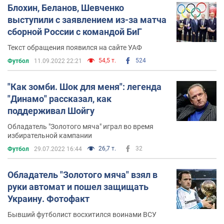
Блохин, Беланов, Шевченко
выступили с заявлением из-за матча
сборной России с командой БиГ
Текст обращения появился на сайте УАФ
54,5 т.
524
Футбол
11.09.2022 22:21
"Как зомби. Шок для меня": легенда
"Динамо" рассказал, как
поддерживал Шойгу
Обладатель "Золотого мяча" играл во время
избирательной кампании
26,7 т.
32
Футбол
29.07.2022 16:44
Обладатель "Золотого мяча" взял в
руки автомат и пошел защищать
Украину. Фотофакт
Бывший футболист восхитился воинами ВСУ