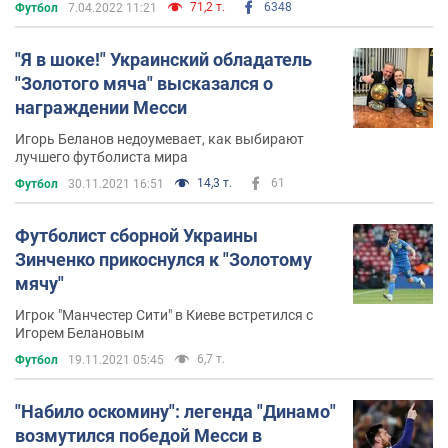
71,2 т.
6348
Футбол
7.04.2022 11:21
"Я в шоке!" Украинский обладатель
"Золотого мяча" высказался о
награждении Месси
Игорь Беланов недоумевает, как выбирают
лучшего футболиста мира
14,3 т.
61
Футбол
30.11.2021 16:51
Футболист сборной Украины
Зинченко прикоснулся к "Золотому
мячу"
Игрок "Манчестер Сити" в Киеве встретился с
Игорем Белановым
6,7 т.
Футбол
19.11.2021 05:45
"Набило оскомину": легенда "Динамо"
возмутился победой Месси в