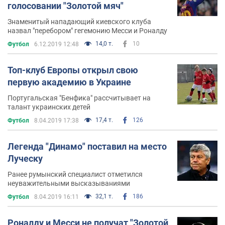
голосовании "Золотой мяч"
Знаменитый нападающий киевского клуба
назвал "перебором" гегемонию Месси и Роналду
14,0 т.
10
Футбол
6.12.2019 12:48
Топ-клуб Европы открыл свою
первую академию в Украине
Португальская "Бенфика" рассчитывает на
талант украинских детей
17,4 т.
126
Футбол
8.04.2019 17:38
Легенда "Динамо" поставил на место
Луческу
Ранее румынский специалист отметился
неуважительными высказываниями
32,1 т.
186
Футбол
8.04.2019 16:11
Роналду и Месси не получат "Золотой