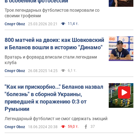
в особенной фотосессии
Трое легендарных футболистов позировали со
своими трофеями
11,4 т.
Спорт Oboz
25.03.2026 20:21
800 матчей на двоих: как Шовковский
и Беланов вошли в историю "Динамо"
Вратарь и форвард вписали стали легендами
клуба
6,1 т.
Спорт Oboz
26.08.2025 14:25
"Как ни прискорбно..." Беланов назвал
"болезнь" в сборной Украины,
приведшей к поражению 0:3 от
Румынии
Легендарный футболист не смог сдержать эмоций
59,0 т.
37
Спорт Oboz
18.06.2024 20:38