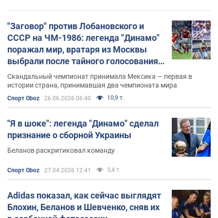
"Заговор" против Лобановского и
СССР на ЧМ-1986: легенда "Динамо"
поражал мир, вратаря из Москвы
выбрали после тайного голосования,
а Марадона забил рукой
Скандальный чемпионат принимала Мексика — первая в
истории страна, принимавшая два чемпионата мира
10,9 т.
Спорт Oboz
26.06.2026 06:40
"Я в шоке": легенда "Динамо" сделал
признание о сборной Украины
Беланов раскритиковал команду
3,4 т.
Спорт Oboz
27.04.2026 12:41
Adidas показал, как сейчас выглядят
Блохин, Беланов и Шевченко, сняв их