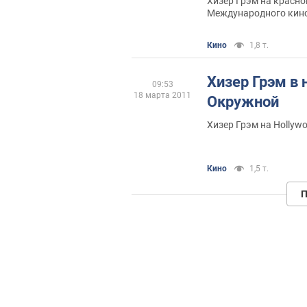
Хизер Грэм на красн
Международного кино
Кино
1,8 т.
Хизер Грэм в 
09:53
18 марта 2011
Окружной
Хизер Грэм на Hollywo
Кино
1,5 т.
П