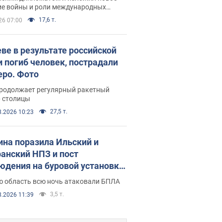
ие войны и роли международных
ров в борьбе с Россией
17,6 т.
26 07:00
еве в результате российской
и погиб человек, пострадали
еро. Фото
продолжает регулярный ракетный
р столицы
27,5 т.
8.2026 10:23
ина поразила Ильский и
анский НПЗ и пост
юдения на буровой установке
аш": Генштаб раскрыл детали.
ю область всю ночь атаковали БПЛА
 и видео
3,5 т.
8.2026 11:39