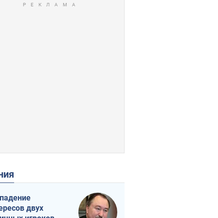
ения
падение
ересов двух