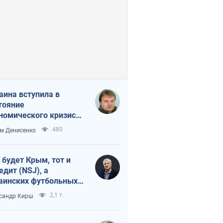
аина вступила в
тояние
номического кризиса.
ь ли свет в конце
480
м Денисенко
неля?
 будет Крым, тот и
едит (NSJ), а
аинских футбольных
овников могут
2,1 т.
сандр Кирш
вать убийцами