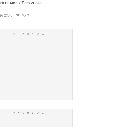
ов. Фото
ка из мира "Безумного
"
9,9 т.
26 23:47