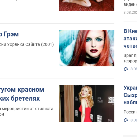
виден
партне
8.08.20
В Ки
р Грэм
атак
сии Уорвика Сэйнта (2001)
четв
Враг 
терро
8.0
Укра
тугом красном
Сызр
ких бретелях
набл
 мероприятии от стилиста
"Сив
Росси
ои
Фото
8.0