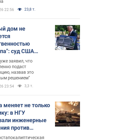
ва
23,8 т.
26 22:56
ый дом не
ется
твенностью
па": суд США
становил
уже заявил, что
ительство
ленно подаст
цию, назвав это
ного зала
ным решением"
мостью 400 млн
3,3 т.
26 23:54
аров
а меняет не только
ику: в НГУ
зали инженерные
ния против
ийских FPV-
постапокалиптическая