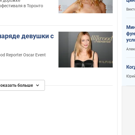
цин
ой дорожке
фестиваля в Торонто
или
Викт
Тра
Мин
фун
наряде девушки с
усл
вое
Алек
od Reporter Oscar Event
Ког
Юрий
оказать больше