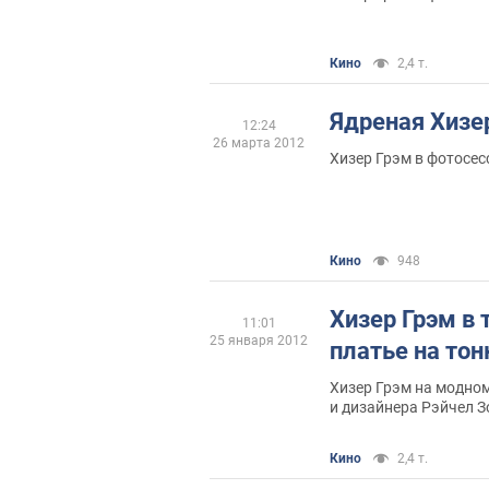
Кино
2,4 т.
Ядреная Хизе
12:24
26 марта 2012
Хизер Грэм в фотосес
Кино
948
Хизер Грэм в 
11:01
25 января 2012
платье на тон
Хизер Грэм на модном
и дизайнера Рэйчел З
Кино
2,4 т.