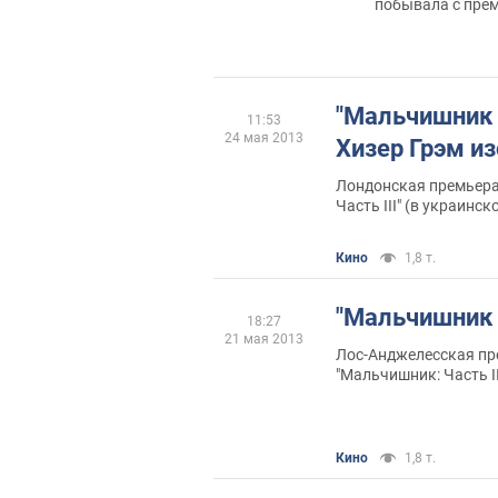
побывала с прем
"Мальчишник 3
11:53
24 мая 2013
Хизер Грэм и
Лондонская премьера
Часть III" (в украинс
30 мая)
Кино
1,8 т.
"Мальчишник 
18:27
21 мая 2013
Лос-Анджелесская пр
"Мальчишник: Часть II
Кино
1,8 т.