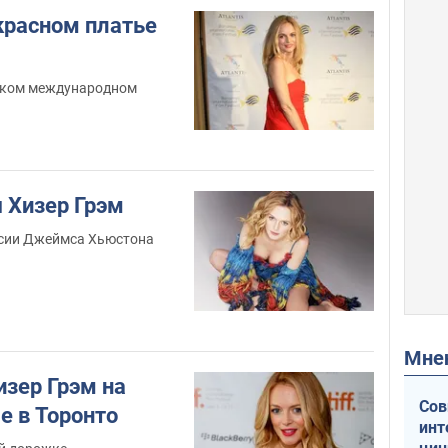
красном платье
ском международном
 Хизер Грэм
ссии Джеймса Хьюстона
Мн
изер Грэм на
Сов
е в Торонто
инт