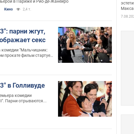
ьерой в Париже и Рио-де-Жанейро
дрон
эстети
Макса
Кино
2,4 т.
7.08.20
": парни жгут,
зображает секс
 комедии "Мальчишник:
ком прокате фильм стартует
3" в Голливуде
емьера комедии
I". Парни отрываются...