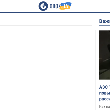
Важ
АЗС 
повы
расс
Как на