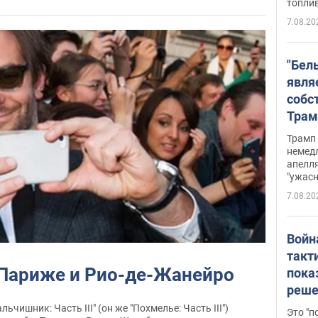
топли
7.08.20
"Бел
явля
собс
Трам
прио
Трамп 
стро
немед
апелля
баль
"ужас
стои
7.08.20
долл
Войн
такт
 Париже и Рио-де-Жанейро
пока
реше
росс
чишник: Часть ІІІ" (он же "Похмелье: Часть ІІІ")
Это "