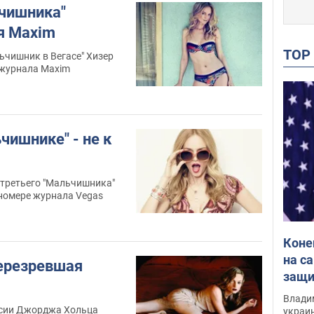
чишника"
я Maxim
TO
ьчишник в Вегасе" Хизер
 журнала Maxim
чишнике" - не к
 третьего "Мальчишника"
 номере журнала Vegas
Коне
на с
перезревшая
защи
Инте
Владим
ссии Джорджа Хольца
украи