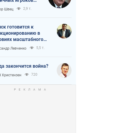
ичных игроков
 тайный план
2,9 т.
ор Швец
мпа и Путина?
ск готовится к
кционированию в
овиях масштабного
нного кризиса
5,5 т.
сандр Левченко
да закончится война?
720
 Христензен