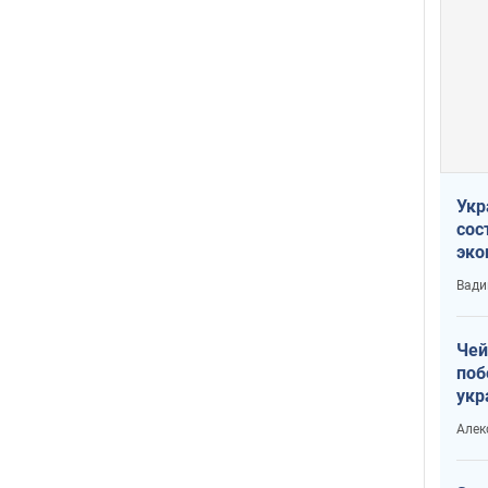
Укр
сос
эко
Ест
Вади
тун
Чей
поб
укр
чин
Алек
наз