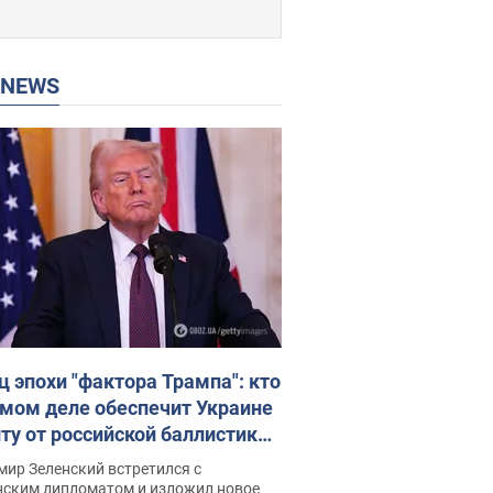
P NEWS
ц эпохи "фактора Трампа": кто
амом деле обеспечит Украине
ту от российской баллистики.
рвью с Безсмертным
ир Зеленский встретился с
нским дипломатом и изложил новое